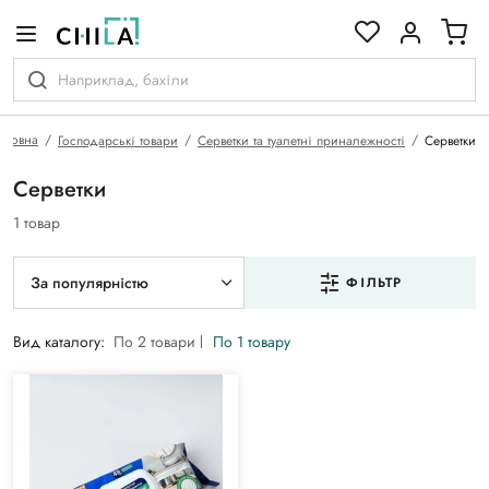
кольоровій гамі
оловна
Господарські товари
Серветки та туалетні приналежності
Серветки
Серветки
1 товар
За популярністю
ФІЛЬТР
Вид каталогу:
По 2 товари
По 1 товару