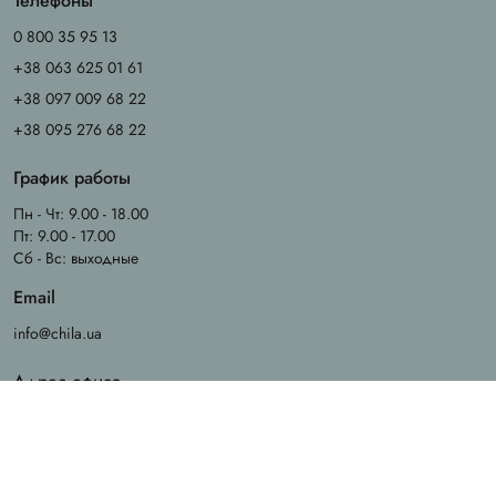
Телефоны
0 800 35 95 13
+38 063 625 01 61
+38 097 009 68 22
+38 095 276 68 22
График работы
Пн - Чт: 9.00 - 18.00
Пт: 9.00 - 17.00
Сб - Вс: выходные
Email
info@chila.ua
Адрес офиса
Ирпень, ул. Ерощенка, 14
Адрес магазина