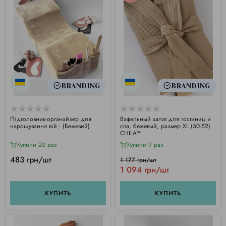
BRANDING
BRANDING
Підголовник-органайзер для
Вафельный халат для гостиниц и
нарощування вій - (Бежевий)
спа, бежевый, размер XL (50-52)
CHILA™
Купили 20 раз
Купили 9 раз
483 грн/шт
1 177 грн/шт
1 094 грн/шт
КУПИТЬ
КУПИТЬ