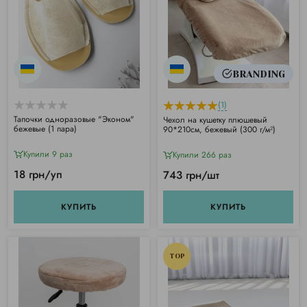
BRANDING
(1)
Тапочки одноразовые "Эконом"
Чехол на кушетку плюшевый
бежевые (1 пара)
90*210см, бежевый (300 г/м²)
Купили 9 раз
Купили 266 раз
18 грн/уп
743 грн/шт
КУПИТЬ
КУПИТЬ
TOP