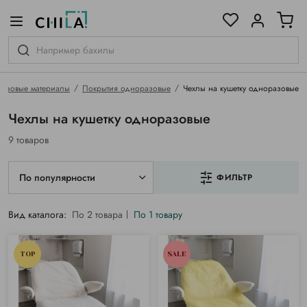
цветовой гамме
ированные
азовые материалы
Покрытия одноразовые
Чехлы на кушетку одноразовые
Чехлы на кушетку одноразовые
9 товаров
По популярности
ФИЛЬТР
Вид каталога:
По 2 товара
По 1 товару
TOP
SALE