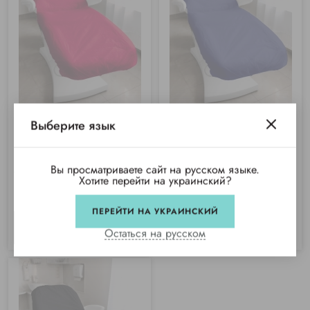
Выберите язык
Чехол на кушетку спанбонд
Чехол на кушетку спанбонд
(90мкм) 80х210см, Розовый
(90мкм) 80х210 см, Синий
Вы просматриваете сайт на русском языке.
Купили 15 раз
Купили 109 раз
Хотите перейти на украинский?
Нет в наличии
Нет в наличии
ПЕРЕЙТИ НА УКРАИНСКИЙ
СООБЩИТЬ
СООБЩИТЬ
Остаться на русском