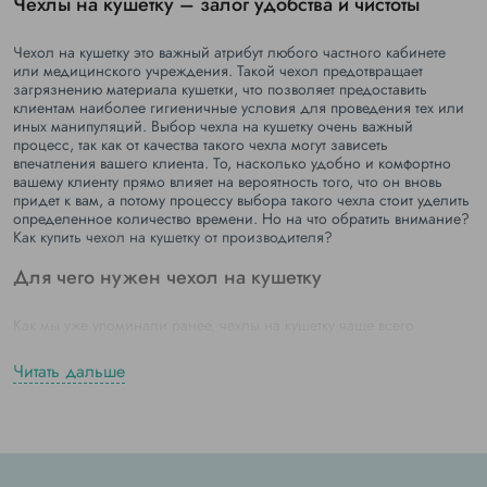
Чехлы на кушетку – залог удобства и чистоты
Чехол на кушетку это важный атрибут любого частного кабинете
или медицинского учреждения. Такой чехол предотвращает
загрязнению материала кушетки, что позволяет предоставить
клиентам наиболее гигиеничные условия для проведения тех или
иных манипуляций. Выбор чехла на кушетку очень важный
процесс, так как от качества такого чехла могут зависеть
впечатления вашего клиента. То, насколько удобно и комфортно
вашему клиенту прямо влияет на вероятность того, что он вновь
придет к вам, а потому процессу выбора такого чехла стоит уделить
определенное количество времени. Но на что обратить внимание?
Как купить чехол на кушетку от производителя?
Для чего нужен чехол на кушетку
Как мы уже упоминали ранее, чехлы на кушетку чаще всего
используются в медицинских и косметологических учреждениях.
Они необходимы, для того чтобы обеспечивать максимальный
Читать дальше
комфорт посетителям. Но так ли важно качество такого чехла?
Для того чтобы понять почему так важно, чтобы чехлы для кушетки,
которые вы купили оптом были качественными – необходимо
рассмотреть причины, по которым вам необходимо использовать
такие чехлы. Перечень таких причин выглядит следующим