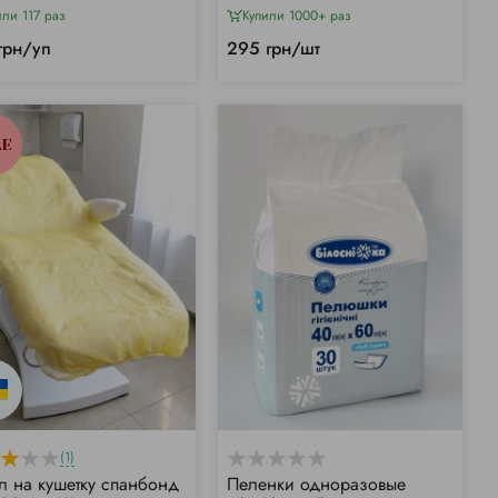
или 117 раз
Купили 1000+ раз
грн/уп
295 грн/шт
LE
(1)
л на кушетку спанбонд
Пеленки одноразовые