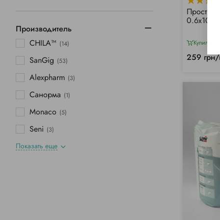
Простынь
0.6х100 
Производитель
CHILA™
Купили 1
(14)
259 грн/
SanGig
(53)
Alexpharm
(3)
Санорма
(1)
Monaco
(5)
Seni
(3)
Показать еще