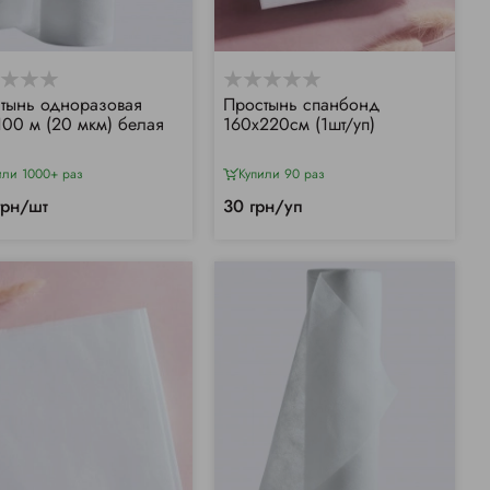
тынь одноразовая
Простынь спанбонд
100 м (20 мкм) белая
160х220см (1шт/уп)
или 1000+ раз
Купили 90 раз
грн/шт
30 грн/уп