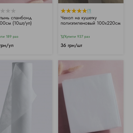
(1)
тынь спанбонд
Чехол на кушетку
00см (10шт/уп)
полиэтиленовый 100х220см
или 189 раз
Купили 937 раз
грн/уп
36 грн/шт