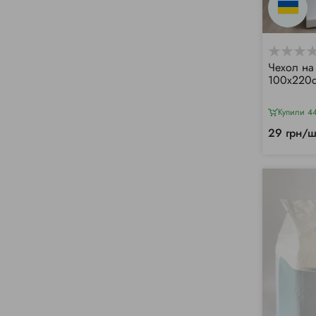
Чехол на
100х220с
Купили 4
29 грн/ш