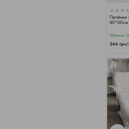
Пелёнки 
40*60см 
Купили 37
344 грн/