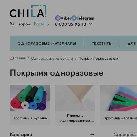
Viber
Telegram
Ваш город:
Ростань
0 800 35 95 13
ей цветовой гамме
орированные
ОДНОРАЗОВЫЕ МАТЕРИАЛЫ
ТЕКСТИЛЬ
ДЛЯ
Главная
Одноразовые материалы
Покрытия одноразовые
Покрытия одноразовые
Простыни
Простыни в рулонах
Простыни нарезны
ламинированные,
бумажные и
перфорированные
Категории
Сортирова