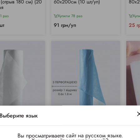
(отрыв 180 см) (20
60х200см (10 шт/уп)
80х2
ая
1 раз
Купили 78 раз
Куп
шт
91 грн/уп
25 г
Выберите язык
Вы просматриваете сайт на русском языке.
(1)