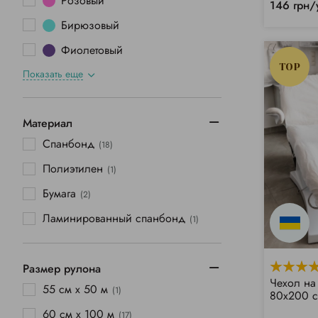
Розовый
146 грн/
Бирюзовый
Фиолетовый
TOP
Показать еще
Материал
Спанбонд
(18)
Полиэтилен
(1)
Бумага
(2)
Ламинированный спанбонд
(1)
Размер рулона
Чехол на
55 см х 50 м
(1)
80х200 с
60 см х 100 м
(17)