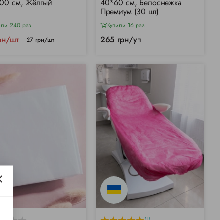
00 см, Жёлтый
40*60 см, Белоснежка
Премиум (30 шт)
или 240 раз
Купили 16 раз
рн/шт
265 грн/уп
27 грн/шт
(1)