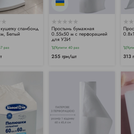
 кушетку спанбонд
Простынь бумажная
Прос
м, Белый
0.55х50 м с перфорацией
0.8х
для УЗИ
47 раз
Купили 40 раз
Куп
т
255 грн/шт
313 