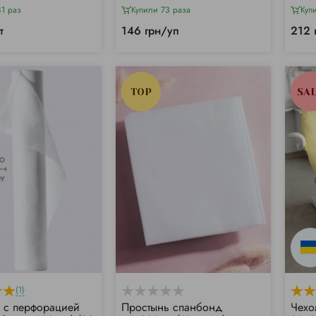
1 раз
Купили 73 раза
Куп
т
146 грн/уп
212 
TOP
SA
(1)
 с перфорацией
Простынь спанбонд
Чехо