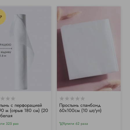
P
тынь с перфорацией
Простынь спанбонд
90 м (отрыв 180 см) (20
60х100см (10 шт/уп)
 белая
или 325 раз
Купили 62 раза