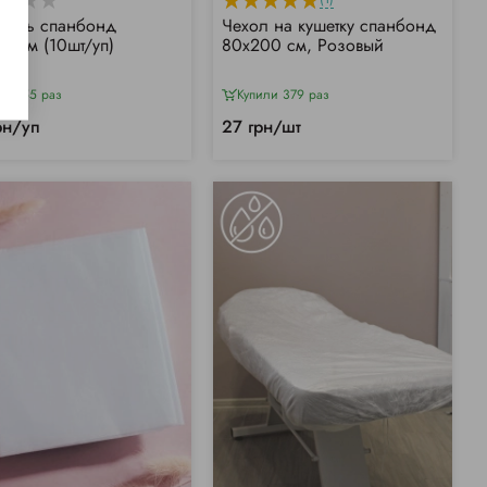
тынь спанбонд
Чехол на кушетку спанбонд
00см (10шт/уп)
80х200 см, Розовый
или 55 раз
Купили 379 раз
рн/уп
27 грн/шт