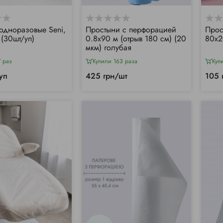
одноразовые Seni,
Простыни с перфорацией
Прос
(30шт/уп)
0.8х90 м (отрыв 180 см) (20
80х2
мкм) голубая
 раз
Купили 163 раза
Куп
уп
425 грн/шт
105 