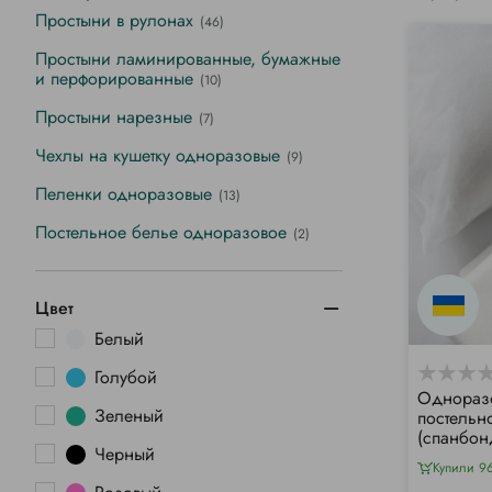
Простыни в рулонах
(46)
Простыни ламинированные, бумажные
и перфорированные
(10)
Простыни нарезные
(7)
Чехлы на кушетку одноразовые
(9)
Пеленки одноразовые
(13)
Постельное белье одноразовое
(2)
Цвет
Белый
Голубой
Одноразо
Зеленый
постельн
(спанбон
Черный
Купили 9