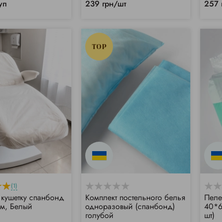
уп
239 грн/шт
257 
TOP
(1)
 кушетку спанбонд
Комплект постельного белья
Пеле
м, Белый
одноразовый (спанбонд)
40*6
голубой
шт)