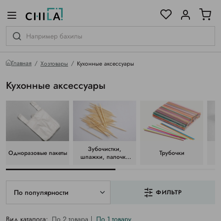
цветовой гамме
ированные
Главная
Хозтовары
Кухонные аксессуары
Кухонные аксессуары
Зубочистки,
Одноразовые пакеты
Трубочки
шпажки, палочки
для шашлыка
По популярности
ФИЛЬТР
Вид каталога:
По 2 товара
По 1 товару