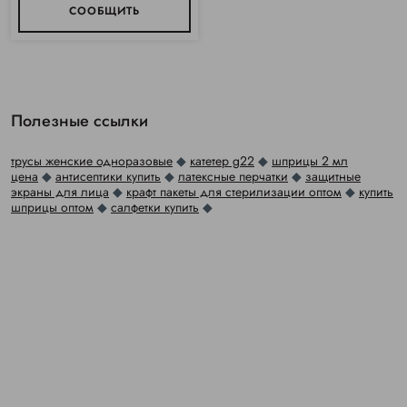
СООБЩИТЬ
Полезные ссылки
трусы женские одноразовые
◆
катетер g22
◆
шприцы 2 мл
цена
◆
антисептики купить
◆
латексные перчатки
◆
защитные
экраны для лица
◆
крафт пакеты для стерилизации оптом
◆
купить
шприцы оптом
◆
салфетки купить
◆