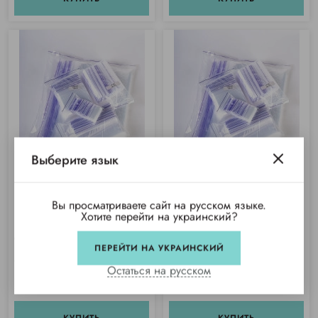
Выберите язык
Вы просматриваете сайт на русском языке.
Хотите перейти на украинский?
Пакет-струна з zip-застёжкой 5х7
Пакет-струна з zip-застёжкой 10х15
см (100 шт/уп)
см (100 шт/уп)
ПЕРЕЙТИ НА УКРАИНСКИЙ
Купили 137 раз
Купили 194 раза
Остаться на русском
26 грн/уп
70 грн/уп
КУПИТЬ
КУПИТЬ