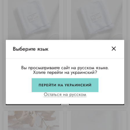
Выберите язык
Полотенце махровое 30х30 см,
Полотенце махровое 30х30 см,
Узбекистан (400 г/м²), белое
Азербайджан (400 г/м²), белые
Вы просматриваете сайт на русском языке.
Хотите перейти на украинский?
Купили 91 раз
Купили 17 раз
Нет в наличии
ПЕРЕЙТИ НА УКРАИНСКИЙ
Нет в наличии
Остаться на русском
СООБЩИТЬ
СООБЩИТЬ