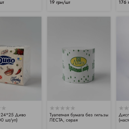
шт
19 грн/шт
176 
 24*25 Диво
Туалетная бумага без гильзы
Дисп
00 шт/уп)
ЛЕСТА, серая
(нас