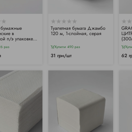
 бумажные
Туалетная бумага Джамбо
GRAC
еские в
120 м, 1-слойная, серая
ЦИТ
ой п/э упаковке
(300
п)
26 раз
Купили 490 раз
Куп
п
31 грн/шт
62 г