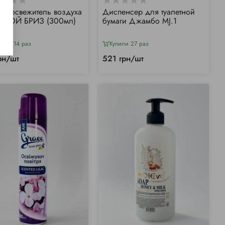
E освежитель воздуха
Диспенсер для туалетной
СКОЙ БРИЗ (300мл)
бумаги Джамбо MJ.1
или 214 раз
Купили 27 раз
рн/шт
521 грн/шт