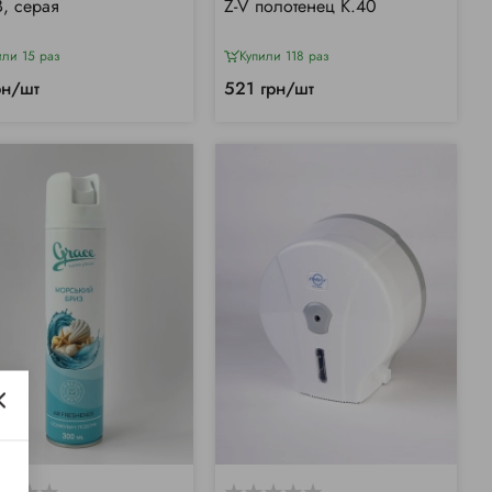
, серая
Z-V полотенец К.40
или 15 раз
Купили 118 раз
рн/шт
521 грн/шт