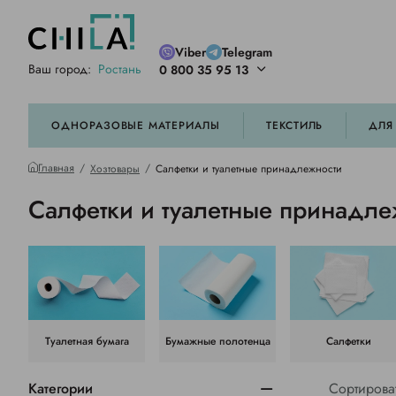
Viber
Telegram
Ваш город:
Ростань
0 800 35 95 13
ей цветовой гамме
орированные
ОДНОРАЗОВЫЕ МАТЕРИАЛЫ
ТЕКСТИЛЬ
ДЛЯ
Главная
Хозтовары
Салфетки и туалетные принадлежности
Салфетки и туалетные принадле
Туалетная бумага
Бумажные полотенца
Салфетки
Категории
Сортирова