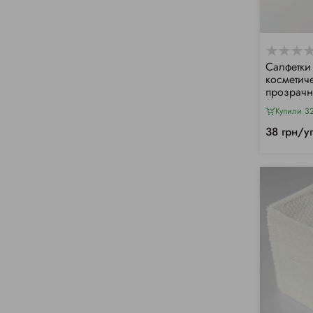
Салфетки
косметич
прозрачн
(150 шт/у
Купили 3
38 грн/у