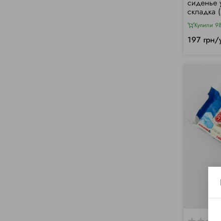
сиденье 
складка 
Купили 9
197 грн/