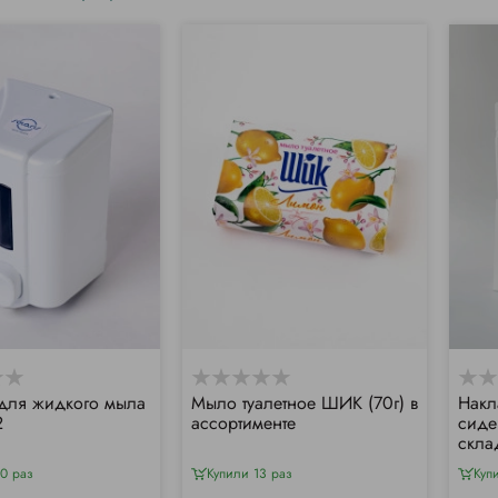
для жидкого мыла
Мыло туалетное ШИК (70г) в
Накл
2
ассортименте
сиде
скла
0 раз
Купили 13 раз
Куп