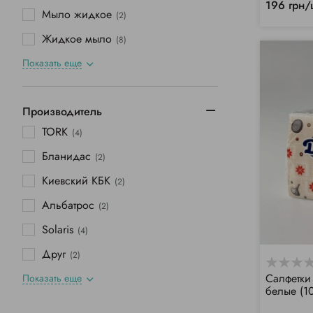
196 грн/
Мыло жидкое
(2)
Жидкое мыло
(8)
Показать еще
Производитель
TORK
(4)
Бланидас
(2)
Киевский КБК
(2)
Альбатрос
(2)
Solaris
(4)
Друг
(2)
Салфетки
Показать еще
белые (1