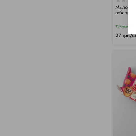
Мыло хоз
отбелива
Купили 13
27 грн/ш