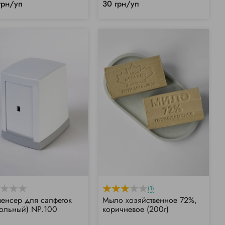
грн/уп
30 грн/уп
(1)
енсер для салфеток
Мыло хозяйственное 72%,
тольный) NP.100
коричневое (200г)