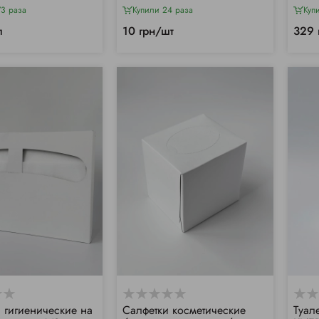
73 раза
Купили 24 раза
Куп
п
10 грн/шт
329 
 гигиенические на
Салфетки косметические
Туал