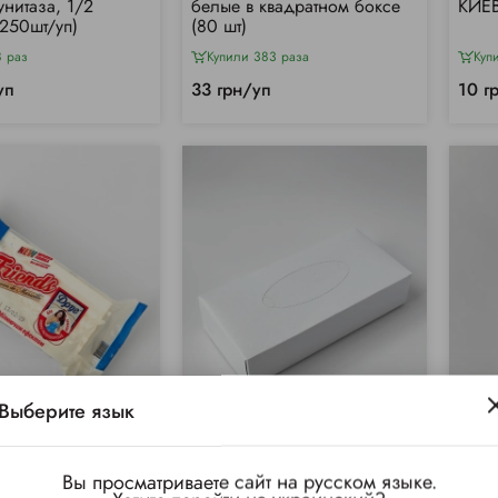
унитаза, 1/2
белые в квадратном боксе
КИЕВ
(250шт/уп)
(80 шт)
8 раз
Купили 383 раза
Куп
уп
33 грн/уп
10 г
Выберите язык
Вы просматриваете сайт на русском языке.