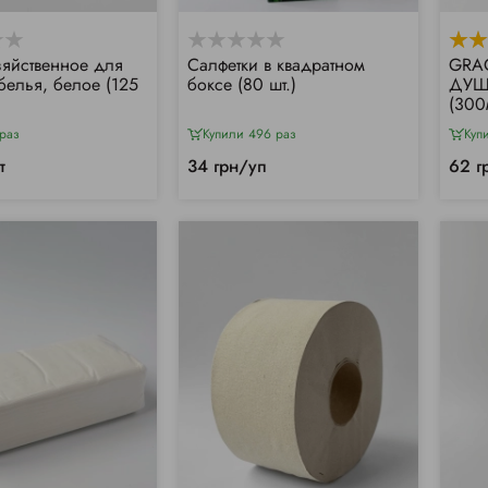
яйственное для
Салфетки в квадратном
GRAC
белья, белое (125
боксе (80 шт.)
ДУШ
(300
раз
Купили 496 раз
Куп
т
34 грн/уп
62 г