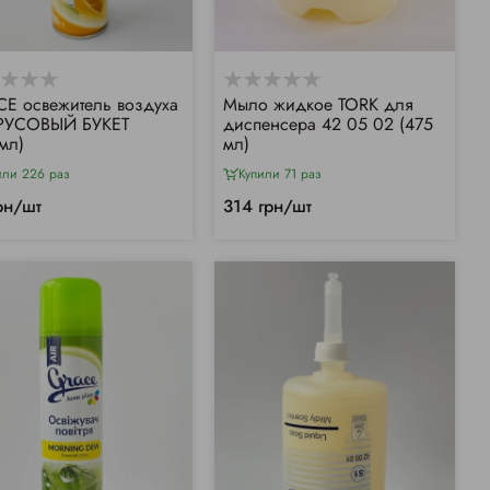
E освежитель воздуха
Мыло жидкое TORK для
РУСОВЫЙ БУКЕТ
диспенсера 42 05 02 (475
мл)
мл)
или 226 раз
Купили 71 раз
рн/шт
314 грн/шт