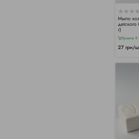
Мыло хоз
детского 
г)
Купили 9 
27 грн/ш