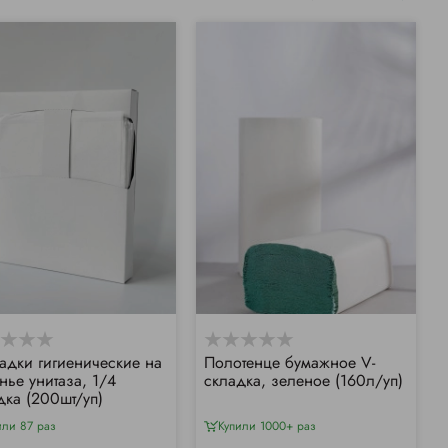
адки гигиенические на
Полотенце бумажное V-
нье унитаза, 1/4
складка, зеленое (160л/уп)
дка (200шт/уп)
или 87 раз
Купили 1000+ раз