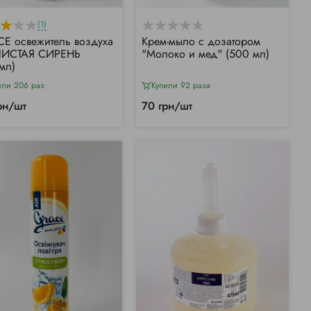
(1)
E освежитель воздуха
Крем-мыло с дозатором
ИСТАЯ СИРЕНЬ
"Молоко и мед" (500 мл)
мл)
или 206 раз
Купили 92 раза
рн/шт
70 грн/шт