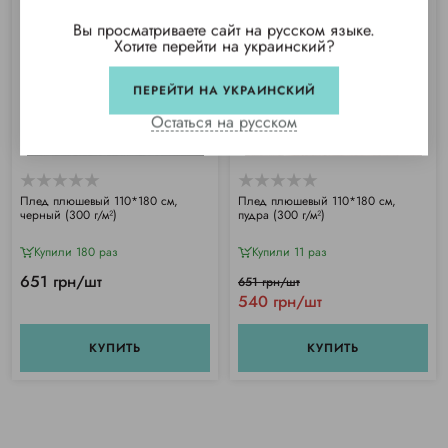
Вы просматриваете сайт на русском языке.
Хотите перейти на украинский?
ПЕРЕЙТИ НА УКРАИНСКИЙ
Остаться на русском
BRANDING
BRANDING
Плед плюшевый 110*180 см,
Плед плюшевый 110*180 см,
черный (300 г/м²)
пудра (300 г/м²)
Купили 180 раз
Купили 11 раз
651 грн/шт
651 грн/шт
540 грн/шт
КУПИТЬ
КУПИТЬ