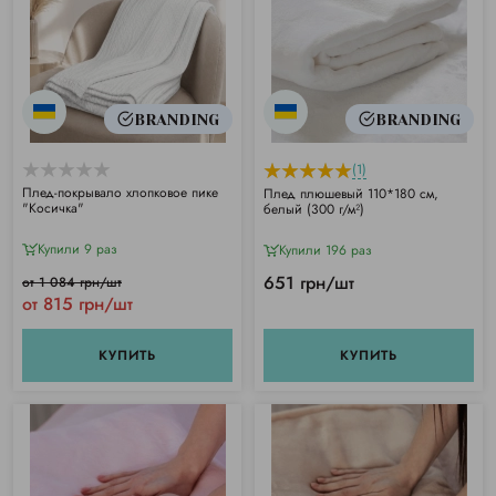
BRANDING
BRANDING
(1)
Плед-покрывало хлопковое пике
Плед плюшевый 110*180 см,
"Косичка"
белый (300 г/м²)
Купили 9 раз
Купили 196 раз
651 грн/шт
от 1 084 грн/шт
от 815 грн/шт
КУПИТЬ
КУПИТЬ