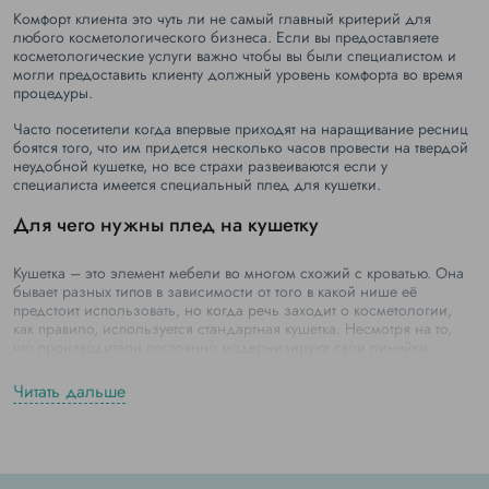
Комфорт клиента это чуть ли не самый главный критерий для
любого косметологического бизнеса. Если вы предоставляете
косметологические услуги важно чтобы вы были специалистом и
могли предоставить клиенту должный уровень комфорта во время
процедуры.
Часто посетители когда впервые приходят на наращивание ресниц
боятся того, что им придется несколько часов провести на твердой
неудобной кушетке, но все страхи развеиваются если у
специалиста имеется специальный плед для кушетки.
Для чего нужны плед на кушетку
Кушетка – это элемент мебели во многом схожий с кроватью. Она
бывает разных типов в зависимости от того в какой нише её
предстоит использовать, но когда речь заходит о косметологии,
как правило, используется стандартная кушетка. Несмотря на то,
что производители постоянно модернизируют свои линейки
кушеток – добиться должного уровня комфорта на ней
невозможно, ведь сама по себе кушетка также часто используется в
Читать дальше
медицине, где комфорт занимает далеко не первое место по
важности, но как сделать процедуру комфортной для клиента?
Плед на кушетку это то, что поможет вам избавить клиента от
неудобств. Мягкий плед на кушетку позволит смягчить жесткость.