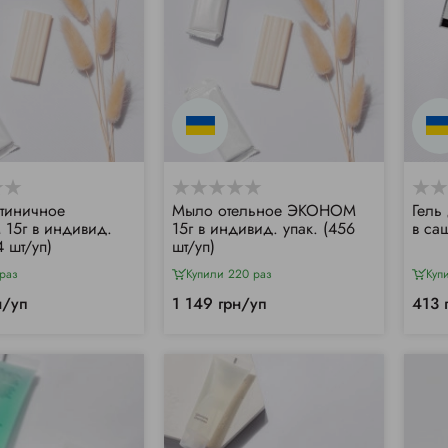
тиничное
Мыло отельное ЭКОНОМ
Гель
15г в индивид.
15г в индивид. упак. (456
в са
4 шт/уп)
шт/уп)
раз
Купили 220 раз
Куп
н/уп
1 149 грн/уп
413 