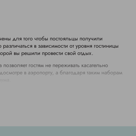
чены для того чтобы постояльцы получили
 различаться в зависимости от уровня гостиницы
оторой вы решили провести свой отдых.
 позволяет гостям не переживать касательно
досмотре в аэропорту, а благодаря таким наборам
мума.
ь. Отель с 3 звездами предоставит вам абсолютный
ем косметики в наборе. Если же говорить о том из
тических средств выглядит следующим образом: