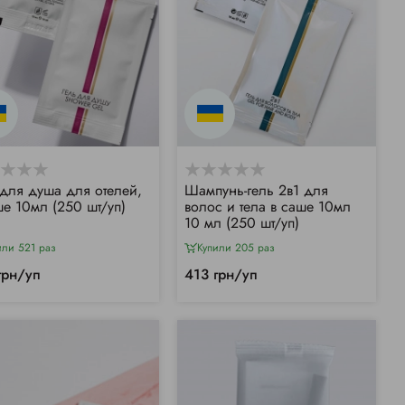
 для душа для отелей,
Шампунь-гель 2в1 для
ше 10мл (250 шт/уп)
волос и тела в саше 10мл
10 мл (250 шт/уп)
или 521 раз
Купили 205 раз
грн/уп
413 грн/уп