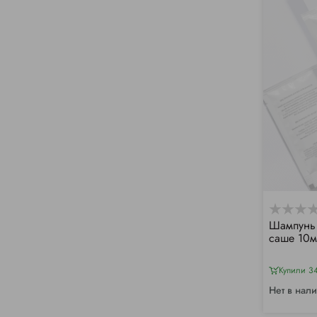
Шампунь 
саше 10м
Купили 3
Нет в нал