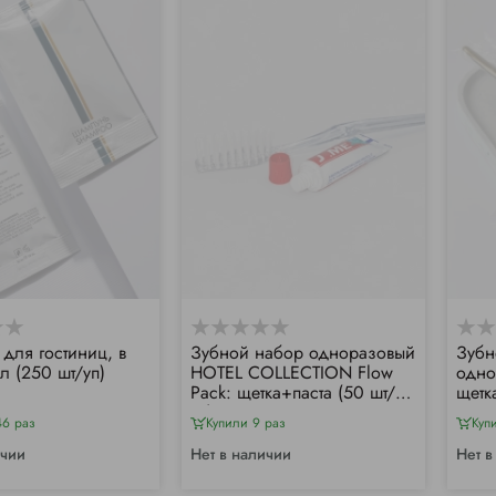
для гостиниц, в
Зубной набор одноразовый
Зубн
л (250 шт/уп)
HOTEL COLLECTION Flow
одно
Pack: щетка+паста (50 шт/
щетк
уп)
46 раз
Купили 9 раз
Куп
ичии
Нет в наличии
Нет в