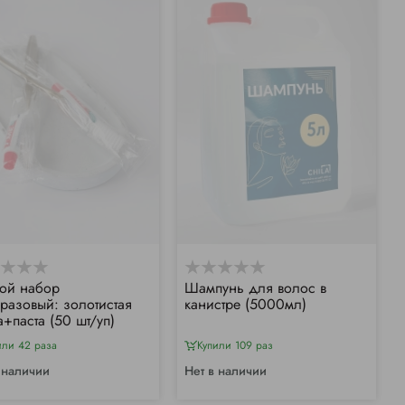
ой набор
Шампунь для волос в
разовый: золотистая
канистре (5000мл)
а+паста (50 шт/уп)
или 42 раза
Купили 109 раз
 наличии
Нет в наличии