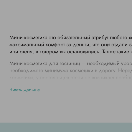
Мини косметика это обязательный атрибут любого 
максимальный комфорт за деньги, что они отдали з
или отеля, в котором вы остановились. Также такие
Мини косметика для гостиниц – необходимый уровен
необходимого минимума косметики в дорогу. Неред
косметики, у постояльцев отеля не возникает про
Что входит в набор мини косметики в
Читать дальше
Важно отметить что количество позиций в наборе пр
минимум косметики, в то время как отель имеющий 
чего состоит набор мини косметики в отелях и гос