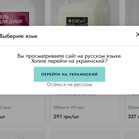
Выберите язык
Вы просматриваете сайт на русском языке.
Хотите перейти на украинский?
ПЕРЕЙТИ НА УКРАИНСКИЙ
(1)
Остаться на русском
 душа в канистре
Крем-мыло "Молоко и мед"
Мыло
Premium (5000 мл)
Моло
2 раза
Купили 691 раз
Куп
шт
291 грн/шт
337 