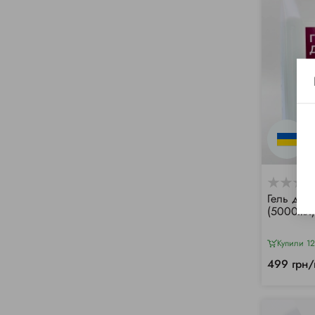
Гель для
(5000мл)
Купили 12
499 грн/