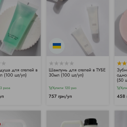
 душа для отелей в
Шампунь для отелей в ТУБЕ
Зубн
л (100 шт/уп)
30мл (100 шт/уп)
одно
(50 ш
3 раза
Купили 120 раз
Куп
уп
757 грн/уп
458 