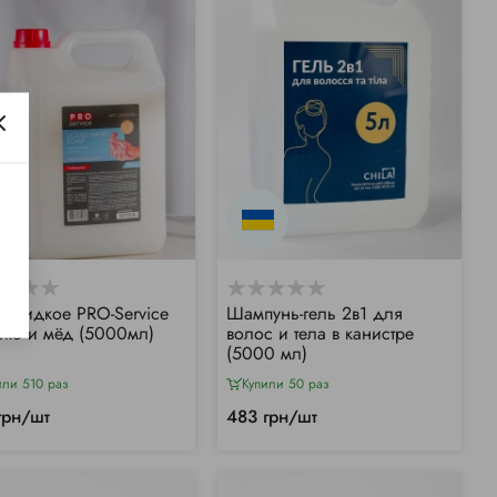
 жидкое PRO-Service
Шампунь-гель 2в1 для
ко и мёд (5000мл)
волос и тела в канистре
(5000 мл)
или 510 раз
Купили 50 раз
грн/шт
483 грн/шт