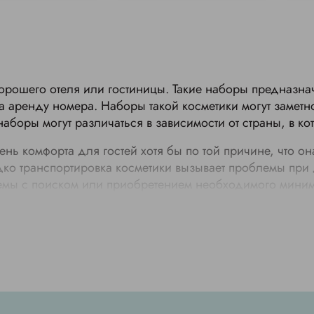
хорошего отеля или гостиницы. Такие наборы предназна
а аренду номера. Наборы такой косметики могут заметно
 наборы могут различаться в зависимости от страны, в к
ь комфорта для гостей хотя бы по той причине, что она
ко транспортировка косметики вызывает проблемы при 
блемы с поиском или приобретением необходимого мини
 отелях и гостиницах
ямо зависит от уровня отеля, в котором вы остановилис
5 звёзд обязательно порадует вас большим разнообрази
тиницах чаще всего, то перечень входящих в него косме