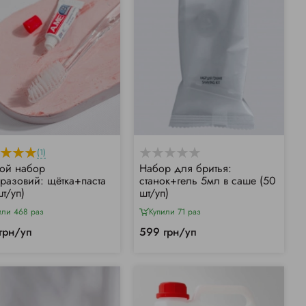
(1)
ой набор
Набор для бритья:
разовий: щётка+паста
станок+гель 5мл в саше (50
т/уп)
шт/уп)
или 468 раз
Купили 71 раз
грн/уп
599 грн/уп