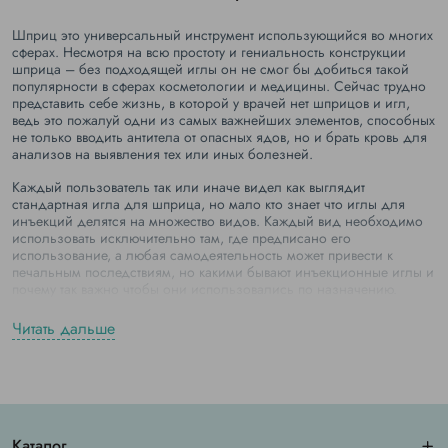
Шприц это универсальный инструмент использующийся во многих
сферах. Несмотря на всю простоту и гениальность конструкции
шприца – без подходящей иглы он не смог бы добиться такой
популярности в сферах косметологии и медицины. Сейчас трудно
представить себе жизнь, в которой у врачей нет шприцов и игл,
ведь это пожалуй одни из самых важнейших элементов, способных
не только вводить антитела от опасных ядов, но и брать кровь для
анализов на выявления тех или иных болезней.
Каждый пользователь так или иначе видел как выглядит
стандартная игла для шприца, но мало кто знает что иглы для
инъекций делятся на множество видов. Каждый вид необходимо
использовать исключительно там, где предписано его
использование, а любая самодеятельность может привести к
печальным последствиям, но какими бывают инъекционные иглы и
почему так важно чтобы они использовались по назначению.
На какие виды разделяют инъекционные иглы
Читать дальше
Одноразовые иглы широко используются во время инъекций.
Важно учитывать, что инъекции используют не только в медицине,
например инъекции ботокса – это популярная услуга в
косметологии, которая позволяет заказчикам повлиять на свой
внешний вид, избавиться от комплексов и преобразиться. Для
Каталог