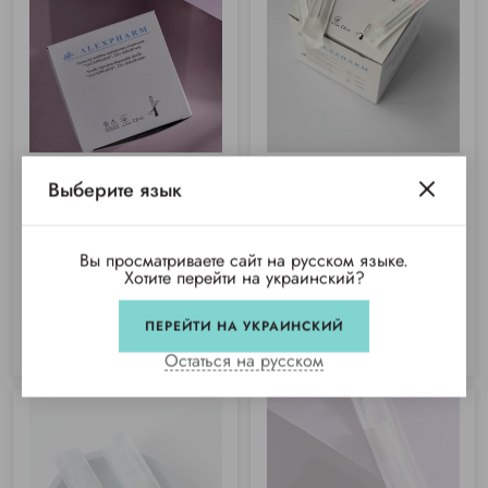
(1)
Выберите язык
Игла инъекционная 21G
Игла инъекционная 18G
(0,8х40мм) Alexpharm (100 шт)
(1,2х40мм) Alexpharm (100 шт)
Купили 380 раз
Вы просматриваете сайт на русском языке.
Купили 287 раз
Хотите перейти на украинский?
88 грн/уп
104 грн/уп
ПЕРЕЙТИ НА УКРАИНСКИЙ
КУПИТЬ
КУПИТЬ
Остаться на русском