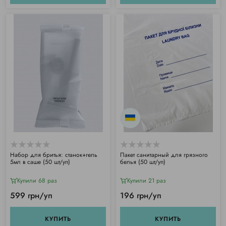
Набор для бритья: станок+гель
Пакет санитарный для грязного
5мл в саше (50 шт/уп)
белья (50 шт/уп)
Купили 68 раз
Купили 21 раз
599 грн/уп
196 грн/уп
КУПИТЬ
КУПИТЬ