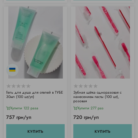
Гель для душа для отелей в ТУБЕ
Зубная щётка одноразовая с
30мл (100 шт/уп)
нанесением пасты (100 шт),
розовая
Купили 122 раза
Купили 277 раз
757 грн/уп
720 грн/уп
КУПИТЬ
КУПИТЬ