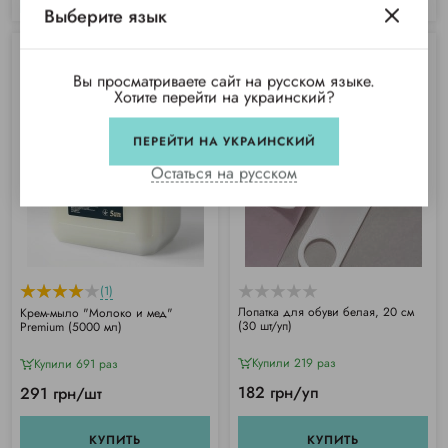
Выберите язык
Вы просматриваете сайт на русском языке.
Хотите перейти на украинский?
ПЕРЕЙТИ НА УКРАИНСКИЙ
Остаться на русском
(1)
Лопатка для обуви белая, 20 см
Крем-мыло "Молоко и мед"
(30 шт/уп)
Premium (5000 мл)
Купили 219 раз
Купили 691 раз
182 грн/уп
291 грн/шт
КУПИТЬ
КУПИТЬ