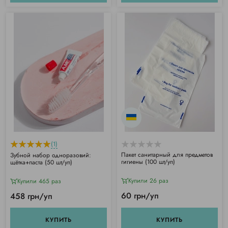
(1)
Пакет санитарный для предметов
Зубной набор одноразовий:
гигиены (100 шт/уп)
щётка+паста (50 шт/уп)
Купили 26 раз
Купили 465 раз
60 грн/уп
458 грн/уп
КУПИТЬ
КУПИТЬ