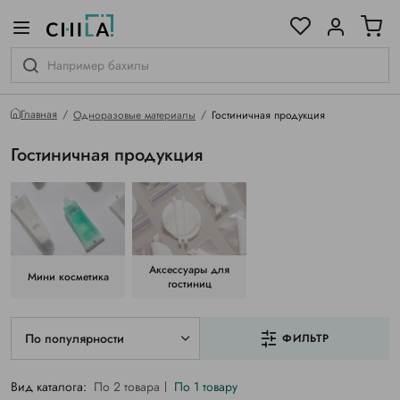
цветовой гамме
ированные
Главная
Одноразовые материалы
Гостиничная продукция
Гостиничная продукция
Аксессуары для
Мини косметика
гостиниц
По популярности
ФИЛЬТР
Вид каталога:
По 2 товара
По 1 товару