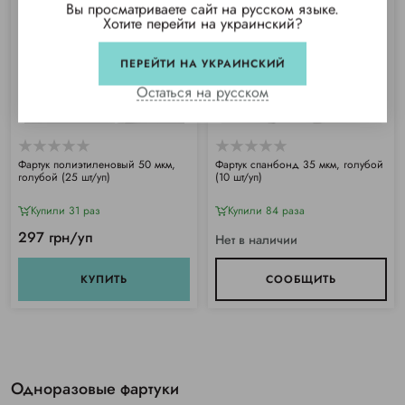
Вы просматриваете сайт на русском языке.
Хотите перейти на украинский?
ПЕРЕЙТИ НА УКРАИНСКИЙ
Остаться на русском
Фартук полиэтиленовый 50 мкм,
Фартук спанбонд 35 мкм, голубой
голубой (25 шт/уп)
(10 шт/уп)
Купили 31 раз
Купили 84 раза
297 грн/уп
Нет в наличии
КУПИТЬ
СООБЩИТЬ
Одноразовые фартуки