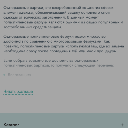
Одноразовые фартуки, это востребованный во многих сферах
элемент одежды, обеспечивающий защиту основного слоя
одежды от всяческих загрязнений. В данный момент
полиэтиленовые фартуки являются одними из самых популярных и
востребованных средств защиты.
Одноразовые полиэтиленовые фартуки имеют множество
достоинств по сравнению с многоразовыми фартуками. Как
правило, полиэтиленовые фартуки используются там, где их замена
необходима сразу после проведения той или иной процедуры.
Если собрать воедино все достоинства одноразовых
полиэтиленовых фартуков, то получится следующий перечень:
Влагозащита
Благодаря использованию плотного полиэтилена такие фартуки
Читать дальше
абсолютно не пропускают влагу. Это очень важно, особенно если
фартук будет использоваться в медицинских учреждениях во время
тех или иных манипуляций.
Стерильность и гигиеничность
Целлофановые фартуки поставляются на предприятия в запаянных
Каталог
упаковках и никак не контактируют с внешним миром до момента