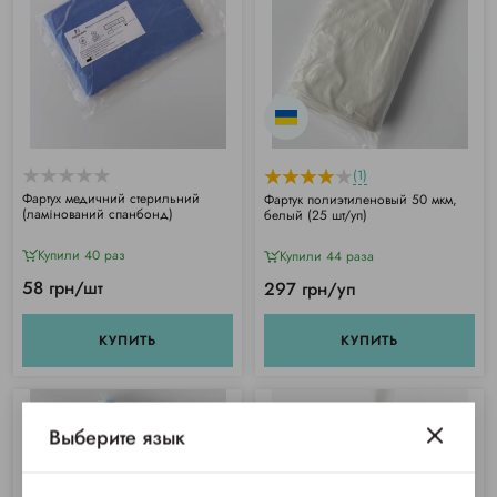
(1)
Фартух медичний стерильний
Фартук полиэтиленовый 50 мкм,
(ламінований спанбонд)
белый (25 шт/уп)
Купили 40 раз
Купили 44 раза
58 грн/шт
297 грн/уп
КУПИТЬ
КУПИТЬ
Выберите язык