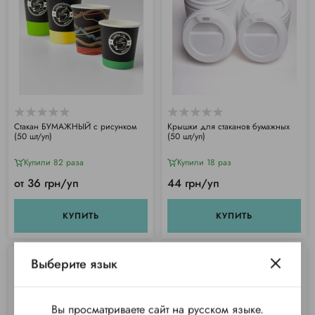
Стакан БУМАЖНЫЙ с рисунком
Крышки для стаканов бумажных
(50 шт/уп)
(50 шт/уп)
Купили 82 раза
Купили 18 раз
от 36 грн/уп
44 грн/уп
КУПИТЬ
КУПИТЬ
Выберите язык
Вы просматриваете сайт на русском языке.