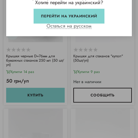
Хотите перейти на украинский?
ПЕРЕЙТИ НА УКРАИНСКИЙ
Остаться на русском
Крышки черные D=76мм для
Крышки для стаканов "купол"
бумажных стаканов 250 мл (50 шт/
(50шт/уп)
уп)
Купили 14 раз
Купили 9 раз
50 грн/уп
Нет в наличии
КУПИТЬ
СООБЩИТЬ