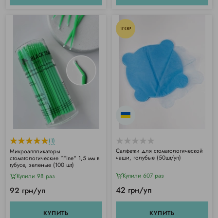
TOP
(1)
Салфетки для стоматологической
Микроаппликаторы
чаши, голубые (50шт/уп)
стоматологические "Fine" 1,5 мм в
тубусе, зеленые (100 шт)
Купили 607 раз
Купили 98 раз
42 грн/уп
92 грн/уп
КУПИТЬ
КУПИТЬ