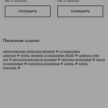
Нет в наличии
Нет в наличии
СООБЩИТЬ
СООБЩИТЬ
Полезные ссылки
неопудренные латексные перчатки
◆
одноразовые
шапочки
◆
купить пеленки одноразовые 40х60
◆
шприцы луер
лок
◆
медицинские маски розовые
◆
перчатки виниловые
◆
маски
одноразовые
◆
полотенца бумажные
◆
шприц
◆
купить
пластырь
◆