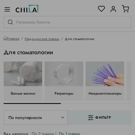
цветовой гамме
ированные
Главная
Медицинские товары
Для стоматологии
Для стоматологии
Ватные валики
Ретракторы
Микроаппликаторы
По популярности
ФИЛЬТР
Вид каталога:
По 2 товара
По 1 товару