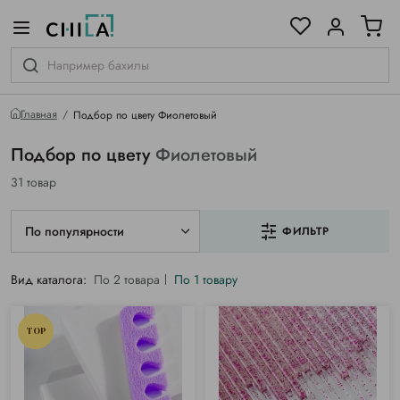
цветовой гамме
ированные
Главная
Подбор по цвету Фиолетовый
Подбор по цвету
Фиолетовый
31 товар
По популярности
ФИЛЬТР
Вид каталога:
По 2 товара
По 1 товару
TOP