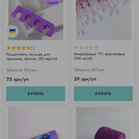
(1)
Микробраши "S", фиолетовые
Разделитель пальцев для
(100 шт/уп)
педикюру, фиолет. (20 пар/уп)
Купили 387 раз
Купили 190 раз
39 грн/уп
75 грн/уп
КУПИТЬ
КУПИТЬ