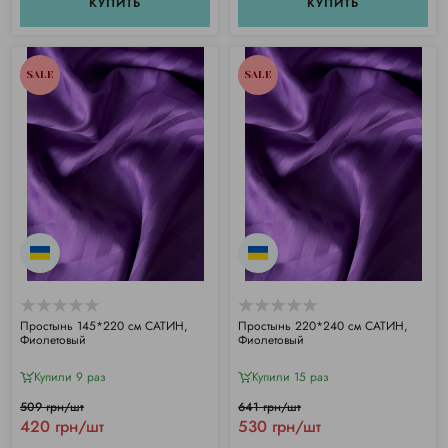
КУПИТЬ
КУПИТЬ
SALE
SALE
Простынь 145*220 см САТИН,
Простынь 220*240 см САТИН,
Фиолетовый
Фиолетовый
Купили 9 раз
Купили 15 раз
509 грн/шт
641 грн/шт
420 грн/шт
530 грн/шт