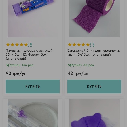
(1)
(1)
Пакеты для мусора с затяжкой
Бандажный бинт для перманента,
35л/15шт HD, Фрекен Бок
тату (4,5м*5см), фиолетовый
(фиолетовый)
Купили 146 раз
Купили 56 раз
90 грн/уп
42 грн/шт
КУПИТЬ
КУПИТЬ