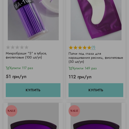
(1)
Микробраши "S" в тубусе,
Патчи под глаза для
фиотеловые (100 шт/уп)
наращивания ресниц, фиолетовые
(50 шт/уп)
Купили 117 раз
Купили 149 раз
51 грн/уп
112 грн/уп
КУПИТЬ
КУПИТЬ
SALE
SALE