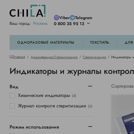
Viber
Telegram
Ваш город:
Ростань
0 800 35 95 13
ей цветовой гамме
орированные
ОДНОРАЗОВЫЕ МАТЕРИАЛЫ
ТЕКСТИЛЬ
ДЛЯ
Главная
Дезинфекция/Стерилизация
Стерилизация
Индикаторы и
Индикаторы и журналы контро
Сортирова
Вид
Химические индикаторы
(4)
Журнал контроля стерилизации
(6)
Режим использования