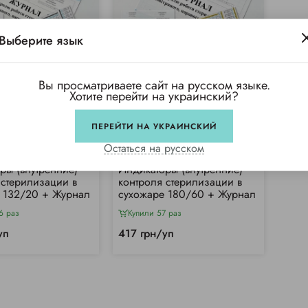
Выберите язык
Вы просматриваете сайт на русском языке.
Хотите перейти на украинский?
ПЕРЕЙТИ НА УКРАИНСКИЙ
Остаться на русском
ры (внутренние)
Индикаторы (внутренние)
 стерилизации в
контроля стерилизации в
е 132/20 + Журнал
сухожаре 180/60 + Журнал
6 раз
Купили 57 раз
уп
417 грн/уп