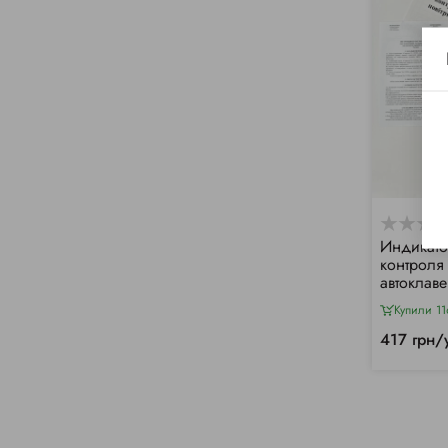
Индикато
контроля
автоклав
Купили 11
417 грн/