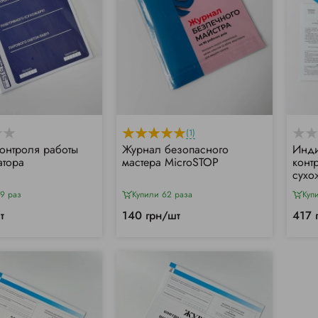
(1)
онтроля работы
Журнал безопасного
Инди
атора
мастера MicroSTOP
конт
сухо
9 раз
Купили 62 раза
Куп
т
140 грн/шт
417 