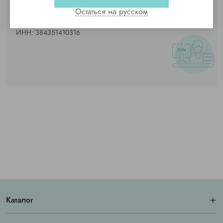
Соборная, 68-а
Остаться на русском
Код ЕГРПОУ:
38435147
ИНН:
384351410316
Каталог