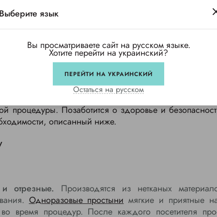
Изделия упрощают процесс уборки и санитарной об
Выберите язык
осметолога, а клиент не будет волноваться о безопасно
Покупка одноразовых СИЗ, в конечном результат
Вы просматриваете сайт на русском языке.
не требуется тратить средства, на уход и обслуживани
Хотите перейти на украинский?
й набор?
ПЕРЕЙТИ НА УКРАИНСКИЙ
Остаться на русском
рименяемые в работе косметолога могут варьиро
ой процедуры. Позаботится о здоровье и безопасност
бходимости, описанный ниже.
у
и отрезные.
Производятся из нетканых материал
ования.
Одноразовые простыни
мягкие и приятные на
 во время процедур. После каждого посетителя про