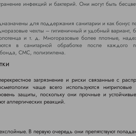
транение инфекций и бактерий. Они могут быть бесц
назначены для поддержания санитарии и как бонус п
дноразовые чехлы – гигиеничный и удобный вариант, б
олотенца и т. д. Многоразовые более плотные, наде
ются в санитарной обработке после каждого по
нбонда, СМС, полиэтилена.
тки
перекрестное загрязнение и риски связанные с расп
осметологии чаще всего используются нитриловые
овень защиты, поскольку они прочные и устойчивые
ают аллергических реакций.
рехслойные. В первую очередь они препятствуют попад