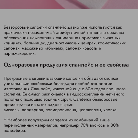
Безворсовые
салфетки
спанлейс
давно уже используются как
практически незаменимый атрибут личной гигиены и средство
обеспечения надлежащих санитарных нормативов в частных
клиниках, больницах, диагностических центрах, косметических
салонах, массажных кабинетах, салонах красоты и
парикмахерских.
Одноразовая продукция спанлейс и ее свойства
Прекрасные влаговпитывающие салфетки обладают своими
уникальными свойствами благодаря особой технологии
изготовления Спанлейс, известной еще с 60-х годов прошлого
столетия. Ее смысл заключается в гидроскреплении нетканого
полотна с помощью водяных струй. Салфетки безворсовые
производятся из таких видов сырья:
вискозы,
полиэфира,
полипропилена,
целлюлозы,
хлопка.
*
Наиболее популярны салфетки из комбинаций выше
перечисленных материалов, например, 70% вискозы и 30%
полиэфира.