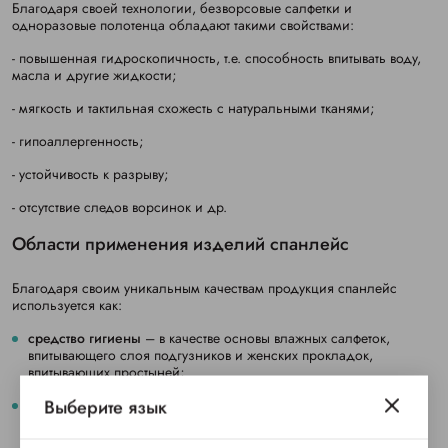
Благодаря своей технологии, безворсовые салфетки и
одноразовые полотенца обладают такими свойствами:
- повышенная гидроскопичность, т.е. способность впитывать воду,
масла и другие жидкости;
-
мягкость и тактильная схожесть с натуральными тканями;
- гипоаллергенность;
- устойчивость к разрыву;
- отсутствие следов ворсинок и др.
Области применения изделий спанлейс
Благодаря своим уникальным качествам продукция спанлейс
используется как:
средство гигиены
– в качестве основы влажных салфеток,
впитывающего слоя подгузников и женских прокладок,
впитывающих простыней;
Выберите язык
как медицинская одежда и белье
, перевязочные материалы,
одноразовые полотенца,
маски
, протирочный материал
стоматологии, хирургии и других отраслях медицины;