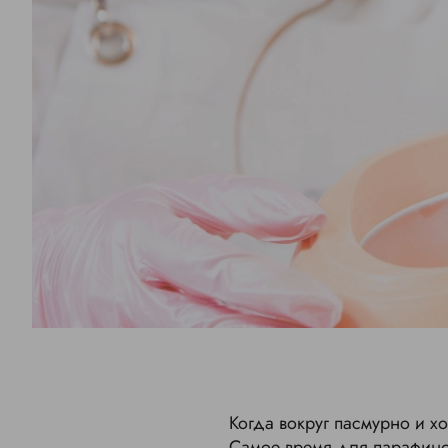
Когда вокруг пасмурно и хо
Самое время для парафино