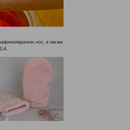
афинотерапии ног, а также
ILA
.