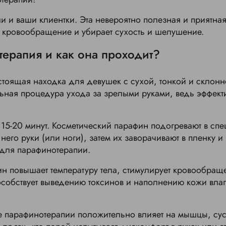
и и ваши клиентки. Эта невероятно полезная и приятна
т кровообращение и убирает сухость и шелушение.
терапия и как она проходит?
стоящая находка для девушек с сухой, тонкой и склонн
альная процедура ухода за зрелыми руками, ведь эффект
15-20 минут. Косметический парафин подогревают в спе
 него руки (или ноги), затем их заворачивают в пленку 
 для парафинотерапии.
н повышает температуру тела, стимулирует кровообращ
особствует выведению токсинов и наполнению кожи вла
е парафинотерапии положительно влияет на мышцы, сус