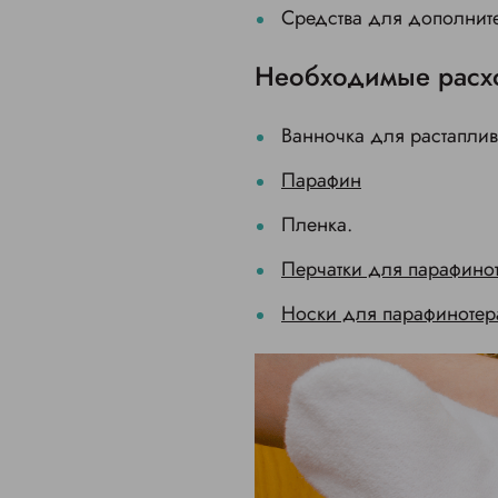
Средства для дополните
Необходимые расх
Ванночка для растапли
Парафин
Пленка.
Перчатки для парафино
Носки для парафинотер