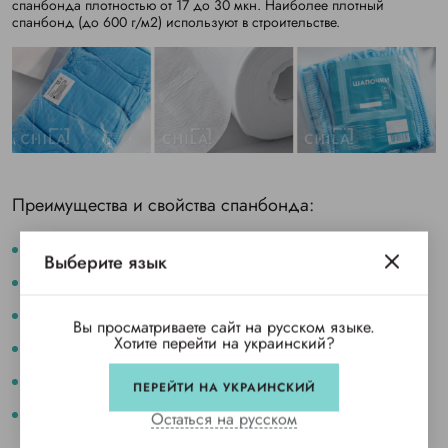
спанбонда плотностью от 17 до 30 мкн. Наиболее плотный
спанбонд (до 600 г/м2) используют в строительстве.
Преимущества и свойства спанбонда:
легкий и удобный в работе, легко кроится, не осыпается;
Выберите язык
гипоаллергенный;
пропускает воздух;
Вы просматриваете сайт на русском языке.
Хотите перейти на украинский?
не накапливает статическое электричество;
не воспламеняется;
ПЕРЕЙТИ НА УКРАИНСКИЙ
не вступает в реакцию с химическими веществами, не выделяет
Остаться на русском
никаких веществ в окружающую среду.