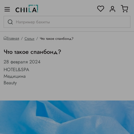
цветовой гамме
ированные
Главная
Статьи
Что такое спанбонд?
Что такое спанбонд?
28 февраля 2024
HOTEL&SPA
Медицина
Beauty