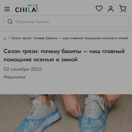
цветовой гамме
ированные
атьи
Сезон грязи: почему бахилы – наш главный помощник осенью и зимой
Сезон грязи: почему бахилы – наш главный
помощник осенью и зимой
02 сентября 2025
Медицина