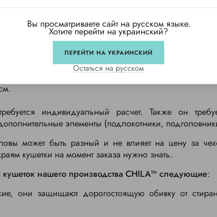
 размерах?
Вы просматриваете сайт на русском языке.
Хотите перейти на украинский?
ь CHILA шьет чехлы как по стандартным, так и по 
ки – это:
ПЕРЕЙТИ НА УКРАИНСКИЙ
Остаться на русском
м;
см.
ребуется индивидуальный расчет. Также он требуе
дополнительные элементы (подлокотники, подголовники,
оловы может быть разный и не влияет на цену за че
краям кушетки на момент заказа нужно знать.
 кушеток нашего производства CHILA™ следующие
:
кие, они защищают дорогостоящую обивку от стиран