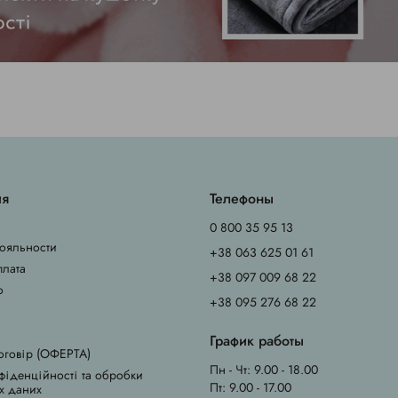
ия
Телефоны
0 800 35 95 13
ояльности
+38 063 625 01 61
плата
+38 097 009 68 22
о
+38 095 276 68 22
График работы
оговір (ОФЕРТА)
Пн - Чт: 9.00 - 18.00
фіденційності та обробки
Пт: 9.00 - 17.00
х даних