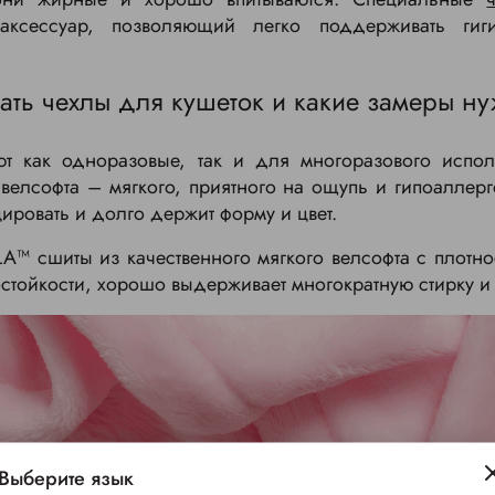
 аксессуар, позволяющий легко поддерживать гиг
ать чехлы для кушеток и какие замеры н
т как одноразовые, так и для многоразового испол
 велсофта – мягкого, приятного на ощупь и гипоаллер
ировать и долго держит форму и цвет.
A™ сшиты из качественного мягкого велсофта с плотно
стойкости, хорошо выдерживает многократную стирку и
Выберите язык