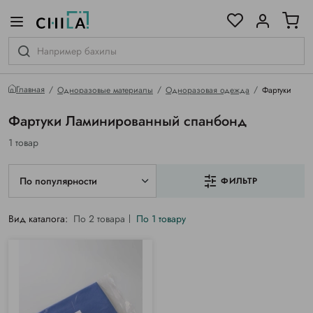
цветовой гамме
ированные
Главная
Одноразовые материалы
Одноразовая одежда
Фартуки
Фартуки Ламинированный спанбонд
1 товар
По популярности
ФИЛЬТР
Вид каталога:
По 2 товара
По 1 товару