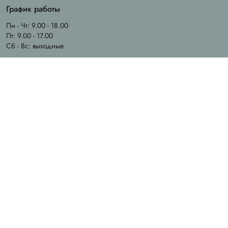
График работы
Пн - Чт: 9.00 - 18.00
Пт: 9.00 - 17.00
Сб - Вс: выходные
Email
info@chila.ua
Адрес офиса
Ирпень, ул. Ерощенка, 14
Адрес магазина
Ирпень, ул. Садовая, 31
Created by
Sense Production