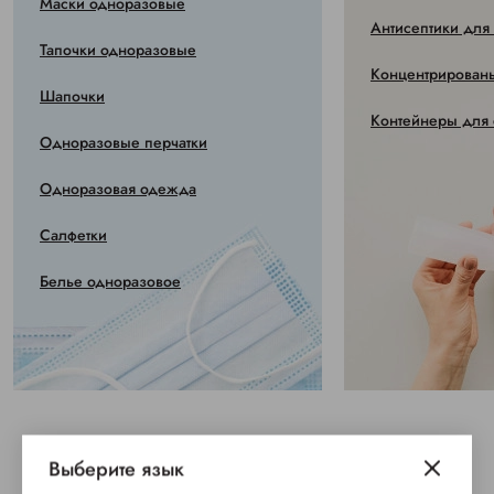
Маски одноразовые
Антисептики для
Тапочки одноразовые
Концентрированы
Шапочки
Контейнеры для 
Одноразовые перчатки
Одноразовая одежда
Салфетки
Белье одноразовое
Выберите язык