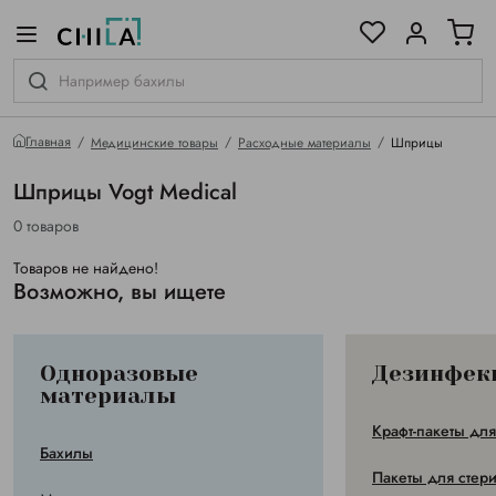
цветовой гамме
ированные
Главная
Медицинские товары
Расходные материалы
Шприцы
Шприцы Vogt Medical
0 товаров
Товаров не найдено!
Возможно, вы ищете
Одноразовые
Дезинфек
материалы
Крафт-пакеты дл
Бахилы
Пакеты для стер