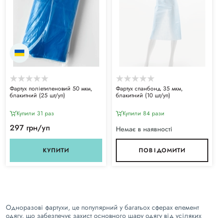
Фартух поліетиленовий 50 мкм,
Фартух спанбонд 35 мкм,
блакитний (25 шт/уп)
блакитний (10 шт/уп)
Купили 31 раз
Купили 84 рази
297 грн/уп
Немає в наявності
КУПИТИ
ПОВІДОМИТИ
Одноразові фартухи, це популярний у багатьох сферах елемент
одягу, що забезпечує захист основного шару одягу від усіляких