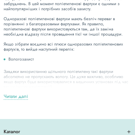
забруднень. В цей момент поліетиленові фартухи є одними з
найпопулярніших і потрібних засобів захисту.
Одноразові поліетиленові фартухи мають безліч переваг в
порівнянні з багаторазовими фартухами. Як правило,
поліетиленові фартухи використовуються там, де їх заміна
необхідна відразу після проведення тієї чи іншої процедури.
Якщо зібрати воєдино всі плюси одноразових поліетиленових
фартухів, то вийде наступний перелік:
Вологозахист
Завдяки використанню щільного поліетилену такі фартухи
абсолютно не пропускають вологу. Це дуже важливо, особливо
якщо фартух буде використовуватися в медичних установах під час
тих чи інших маніпуляцій.
Читати далі
Стерильність і гігієнічність
Поліетиленові фартухи поставляються на підприємства в запаяних
упаковках і ніяк не контактують із зовнішнім світом до моменту
поки їх не розпакують. Завдяки такій чистоті, одноразові
поліетиленові фартухи охоче використовують як в медичних
установах, так і на підприємствах громадського харчування де
Каталог
дуже важлива стерильність, і відсутність будь-яких забруднень.