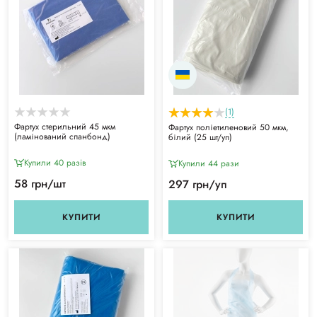
(1)
Фартух стерильний 45 мкм
Фартух поліетиленовий 50 мкм,
(ламінований спанбонд)
білий (25 шт/уп)
Купили 40 разiв
Купили 44 рази
58 грн/шт
297 грн/уп
КУПИТИ
КУПИТИ