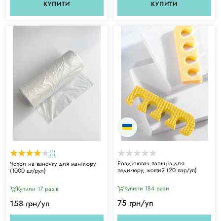
КУПИТИ
КУПИТИ
(1)
Розділювач пальців для
Чохол на ваночку для манікюру
педикюру, жовтий (20 пар/уп)
(1000 шт/рул)
Купили 184 рази
Купили 17 разiв
75 грн/уп
158 грн/уп