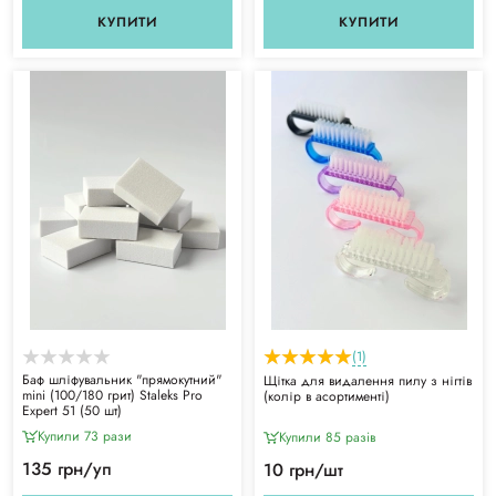
КУПИТИ
КУПИТИ
(1)
Баф шліфувальник "прямокутний"
Щітка для видалення пилу з нігтів
mini (100/180 грит) Staleks Pro
(колір в асортименті)
Expert 51 (50 шт)
Купили 73 рази
Купили 85 разiв
135 грн/уп
10 грн/шт