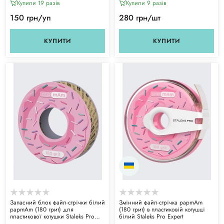
Купили 19 разiв
Купили 9 разiв
150 грн/уп
280 грн/шт
КУПИТИ
КУПИТИ
Запасний блок файл-стрічки білий
Змінний файл-стрічка papmAm
papmAm (180 грит) для
(180 грит) в пластиковій котушці
пластикової котушки Staleks Pro
білий Staleks Pro Expert
Expert ATSC-180w