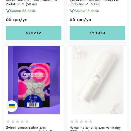
PodoDisc M (50 шт)
PodoDisc M (50 шт)
Купили 55 разiв
Купили 18 разiв
65 грн/уп
65 грн/уп
КУПИТИ
КУПИТИ
Змінні спонж-файли для
Чохол на ваночку для манікюру