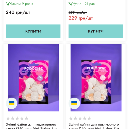
Expert ATSC-100w
Купили 9 разiв
Купили 21 раз
240 грн/шт
255 грн/шт
229 грн/шт
КУПИТИ
КУПИТИ
Змінні файли для педикюрного
Змінні файли для педикюрного
диска (240 грит) білі Staleks Pro
диска (180 грит) білі Staleks Pro