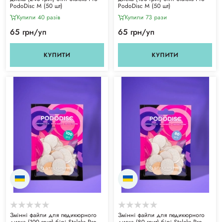
PodoDisc M (50 шт)
PodoDisc M (50 шт)
Купили 40 разiв
Купили 73 рази
65 грн/уп
65 грн/уп
КУПИТИ
КУПИТИ
Змінні файли для педикюрного
Змінні файли для педикюрного
диска (100 грит) білі Staleks Pro
диска (80 грит) білі Staleks Pro