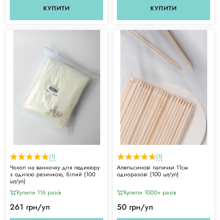
КУПИТИ
КУПИТИ
(1)
(1)
Чохол на ванночку для педикюру
Апельсинові палички 11см
з однією резинкою, білий (100
одноразові (100 шт/уп)
шт/уп)
Купили 116 разiв
Купили 1000+ разiв
261 грн/уп
50 грн/уп