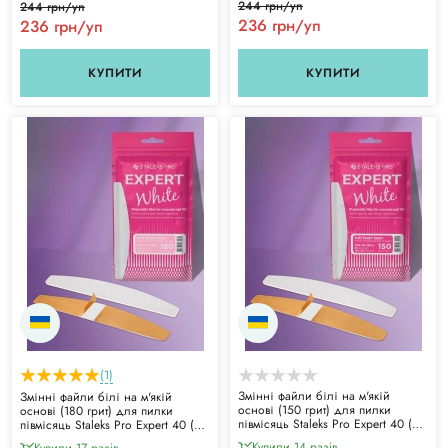
244 грн/уп
244 грн/уп
236 грн/уп
236 грн/уп
КУПИТИ
КУПИТИ
(1)
Змінні файли білі на м'якій
Змінні файли білі на м'якій
основі (150 грит) для пилки
основі (180 грит) для пилки
півмісяць Staleks Pro Expert 40 (30
півмісяць Staleks Pro Expert 40 (30
шт)
шт)
Купили 14 разiв
Купили 17 разiв