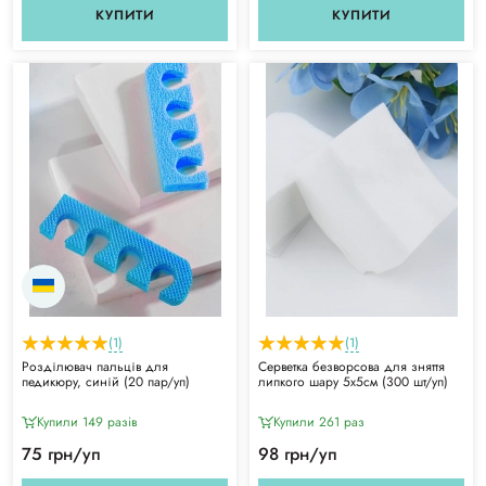
КУПИТИ
КУПИТИ
(1)
(1)
Розділювач пальців для
Серветка безворсова для зняття
педикюру, синій (20 пар/уп)
липкого шару 5х5см (300 шт/уп)
Купили 149 разiв
Купили 261 раз
75 грн/уп
98 грн/уп