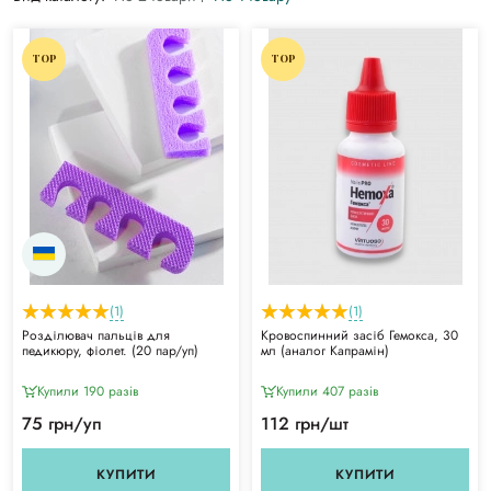
TOP
TOP
(1)
(1)
Розділювач пальців для
Кровоспинний засіб Гемокса, 30
педикюру, фіолет. (20 пар/уп)
мл (аналог Капрамін)
Купили 190 разiв
Купили 407 разiв
75 грн/уп
112 грн/шт
КУПИТИ
КУПИТИ