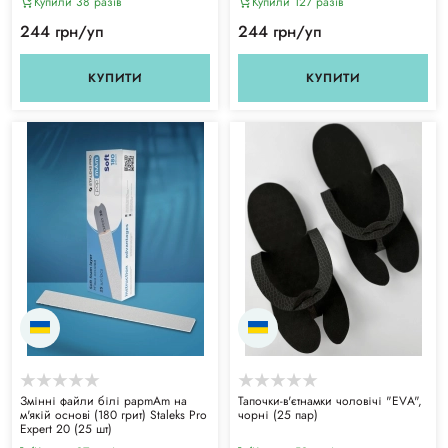
Купили 38 разiв
Купили 127 разiв
244 грн/уп
244 грн/уп
КУПИТИ
КУПИТИ
Змінні файли білі papmAm на
Тапочки-в'єтнамки чоловічі "ЕVА",
м'якій основi (180 грит) Staleks Pro
чорні (25 пар)
Expert 20 (25 шт)