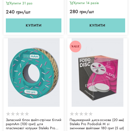
Expert ATSC-150w
Купили 14 разiв
Купили 31 раз
280 грн/шт
240 грн/шт
КУПИТИ
КУПИТИ
SALE
Запасний блок файл-стрічки білий
Педикюрний диск-основа (20 мм)
papmAm (100 грит) для
Staleks Pro Pododisk M зі
пластикової котушки Staleks Pro
змінними файлами 180 грит (5 шт)