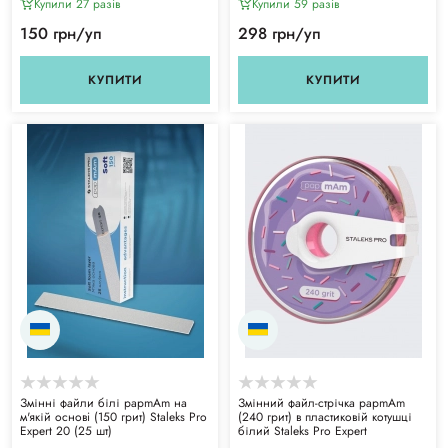
Купили 27 разiв
Купили 59 разiв
150 грн/уп
298 грн/уп
КУПИТИ
КУПИТИ
Змінні файли білі papmAm на
Змінний файл-стрічка papmAm
м'якій основi (150 грит) Staleks Pro
(240 грит) в пластиковій котушці
Expert 20 (25 шт)
білий Staleks Pro Expert