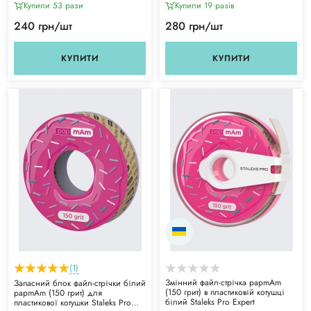
Купили 53 рази
Купили 19 разiв
240 грн/шт
280 грн/шт
КУПИТИ
КУПИТИ
(1)
Змінний файл-стрічка papmAm
Запасний блок файл-стрічки білий
(150 грит) в пластиковій котушці
papmAm (150 грит) для
білий Staleks Pro Expert
пластикової котушки Staleks Pro