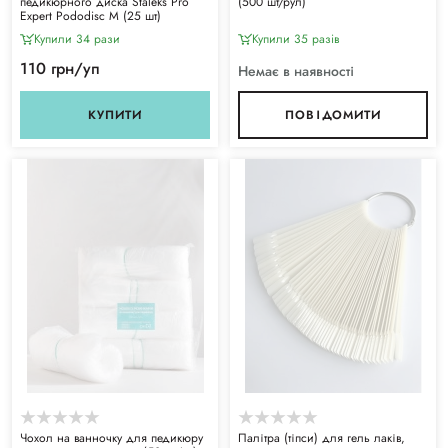
педикюрного диска Staleks Pro
(500 шт/рул)
Expert Pododisc M (25 шт)
Купили 34 рази
Купили 35 разiв
110 грн/уп
Немає в наявності
КУПИТИ
ПОВІДОМИТИ
Чохол на ванночку для педикюру
Палітра (тіпси) для гель лаків,