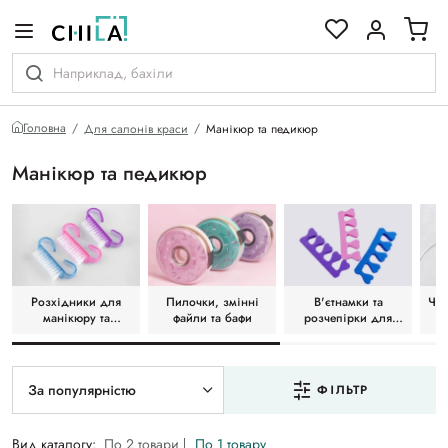
кольоровій гамі
Головна
Для салонів краси
Манікюр та педикюр
Манікюр та педикюр
Розхідники для
Пилочки, змінні
В'єтнамки та
Чох
манікюру та
файли та бафи
розчепірки для
педикюру
педикюру
За популярністю
ФІЛЬТР
Вид каталогу:
По 2 товари
По 1 товару