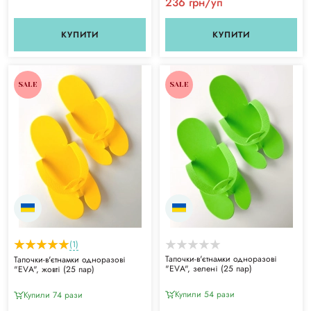
236 грн/уп
КУПИТИ
КУПИТИ
SALE
SALE
(1)
Тапочки-в'єтнамки одноразові
Тапочки-в'єтнамки одноразові
"ЕVА", зелені (25 пар)
"ЕVА", жовті (25 пар)
Купили 54 рази
Купили 74 рази