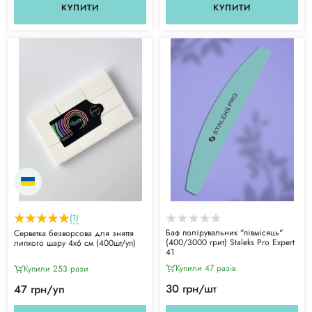
КУПИТИ
КУПИТИ
(1)
Баф полірувальник "півмісяць"
Серветка безворсова для зняття
(400/3000 грит) Staleks Pro Expert
липкого шару 4х6 см (400шт/уп)
41
Купили 47 разiв
Купили 253 рази
30 грн/шт
47 грн/уп