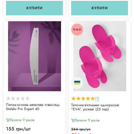
КУПИТИ
КУПИТИ
SALE
(1)
Пилка-основа металева півмісяць
Тапочки-в'єтнамки одноразові
Staleks Pro Expert 40
"ЕVА", рожеві (25 пар)
Купили 9 разiв
Купили 9 разiв
155 грн/шт
244 грн/уп