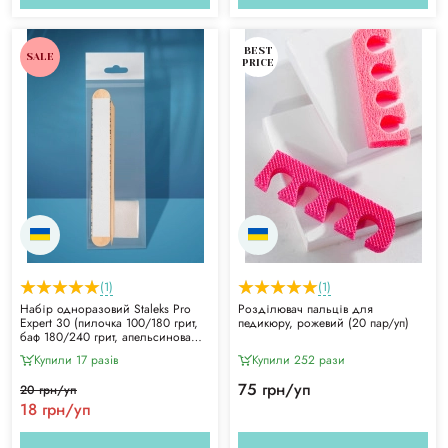
BEST
SALE
PRICE
(1)
(1)
Набір одноразовий Staleks Pro
Розділювач пальців для
Expert 30 (пилочка 100/180 грит,
педикюру, рожевий (20 пар/уп)
баф 180/240 грит, апельсинова
паличка 110 мм)
Купили 17 разiв
Купили 252 рази
75 грн/уп
20 грн/уп
18 грн/уп