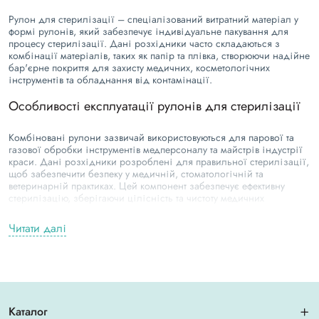
Рулон для стерилізації – спеціалізований витратний матеріал у
формі рулонів, який забезпечує індивідуальне пакування для
процесу стерилізації. Дані розхідники часто складаються з
комбінації матеріалів, таких як папір та плівка, створюючи надійне
бар'єрне покриття для захисту медичних, косметологічних
інструментів та обладнання від контамінації.
Особливості експлуатації рулонів для стерилізації
Комбіновані рулони зазвичай використовуються для парової та
газової обробки інструментів медперсоналу та майстрів індустрії
краси. Дані розхідники розроблені для правильної стерилізації,
щоб забезпечити безпеку у медичній, стоматологічній та
ветеринарній практиках. Цей компонент забезпечує ефективну
стерилізацію, зберігаючи цілісність та чистоту медичних
інструментів та приладів.
Читати далі
Переваги:
Прозора сторона пакета стерилізації гарантує легкість пошуку
необхідного інструменту серед інших.
Рулони виготовлені з міцного паперу з міцними швами,
забезпечуючи перевагу в порівнянні з аналогами.
Каталог