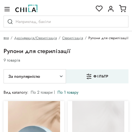
кольоровій гамі
ловна
Дезінфекція/Стерилізація
Стерилізація
Рулони для стерилізації
Рулони для стерилізації
9 товарів
За популярністю
ФІЛЬТР
Вид каталогу:
По 2 товари
По 1 товару