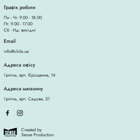
Не закладайте в автоклав надто багато інструментів, щоб
Графік роботи
забезпечити ефективну стерилізацію.
Купити рулони для стерилізації в салони краси, медустанови,
Пн - Чт: 9.00 - 18.00
стоматологічні центри, перукарні за вигідною ціною та з
Пт: 9.00 - 17.00
кур'єрською доставкою по Києву та області можна онлайн або в
Сб - Нд: вихідні
офіційних магазинах Chila.
Email
info@chila.ua
Адреса офісу
Ірпінь, вул. Єрощенка, 14
Адреса магазину
Ірпінь, вул. Садова, 31
Created by
Sense Production