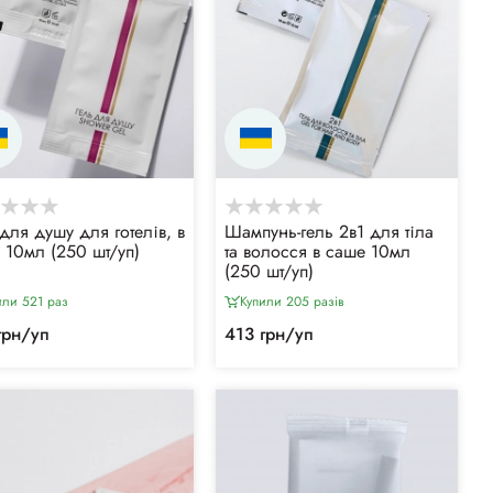
 для душу для готелів, в
Шампунь-гель 2в1 для тіла
 10мл (250 шт/уп)
та волосся в саше 10мл
(250 шт/уп)
или 521 раз
Купили 205 разiв
грн/уп
413 грн/уп