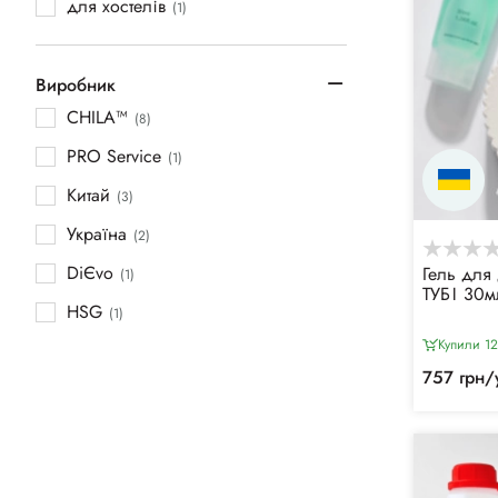
для хостелів
(1)
Виробник
CHILA™
(8)
PRO Service
(1)
Китай
(3)
Україна
(2)
DiЄvo
Гель для 
(1)
ТУБІ 30м
HSG
(1)
Купили 1
757 грн/