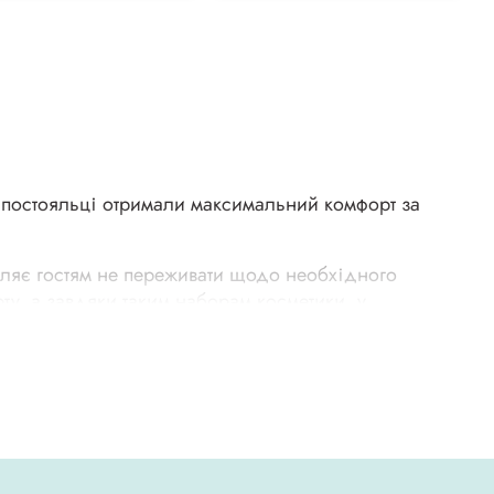
б постояльці отримали максимальний комфорт за
воляє гостям не переживати щодо необхідного
ту, а завдяки таким наборам косметики, у
 з чого складається набір міні косметики в готелях