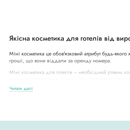
Якісна косметика для готелів від вир
Міні косметика це обов'язковий атрибут будь-якого
гроші, що вони віддали за оренду номера.
Міні косметика для готелів – необхідний рівень к
мінімуму косметики в дорогу. Нерідко транспортува
постояльців готелю не виникає проблеми з пошуко
Читати далі
Які елементи міні косметики потрібні
Важливо відзначити що кількість позицій в наборі п
найчастіше, то перелік косметичних засобів вигляд