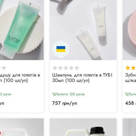
душу для готелів в
Шампунь для готелів в ТУБІ
Зубн
л (100 шт/уп)
30мл (100 шт/уп)
щітк
23 рази
Купили 120 разiв
Куп
уп
757 грн/уп
458 