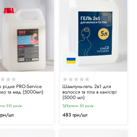
 рідке PRO-Service
Шампунь-гель 2в1 для
ко та мед (5000мл)
волосся та тіла в каністрі
(5000 мл)
или 510 разiв
Купили 50 разiв
грн/шт
483 грн/шт