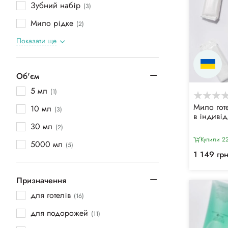
Зубний набір
(3)
Мило рідке
(2)
Показати ще
Об'єм
5 мл
(1)
Мило гот
10 мл
(3)
в індивід
30 мл
(2)
Купили 22
5000 мл
(5)
1 149 гр
Призначення
для готелів
(16)
для подорожей
(11)