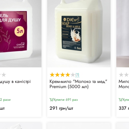
(1)
душу в каністрі
Крем-мило "Молоко та мед"
Мило
Premium (5000 мл)
Моло
22 рази
Купили 691 раз
Куп
шт
291 грн/шт
337 