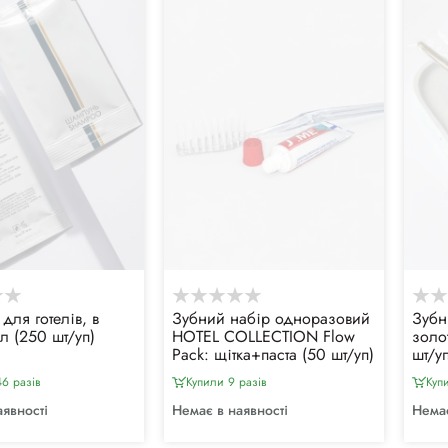
для готелів, в
Зубний набір одноразовий
Зубн
л (250 шт/уп)
HOTEL COLLECTION Flow
золо
Pack: щітка+паста (50 шт/уп)
шт/уп
6 разiв
Купили 9 разiв
Куп
аявності
Немає в наявності
Немає