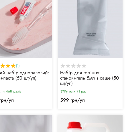
(1)
ий набір одноразовий:
Набір для гоління:
а+паста (50 шт/уп)
станок+гель 5мл в саше (50
шт/уп)
или 468 разiв
Купили 71 раз
грн/уп
599 грн/уп