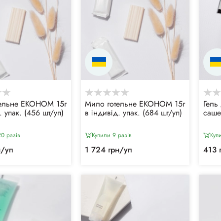
ельне ЕКОНОМ 15г
Мило готельне ЕКОНОМ 15г
Гель
. упак. (456 шт/уп)
в індивід. упак. (684 шт/уп)
саше
0 разiв
Купили 9 разiв
Куп
н/уп
1 724 грн/уп
413 