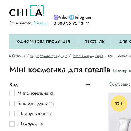
Viber
Telegram
Ваше місто:
Ростань
0 800 35 95 13
ій кольоровій гамі
ОДНОРАЗОВА ПРОДУКЦІЯ
ТЕКСТИЛЬ
ДЛЯ 
Головна
Одноразова продукція
Готельна продукція
Міні косметик
Міні косметика для готелів
16 товарів
Сортувати:
Вид
Мило готельне
(2)
Гель для душу
(3)
TOP
Шампунь-гель
(2)
Шампунь
(3)