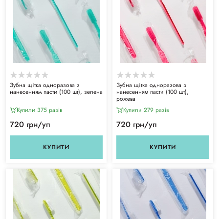
Зубна щітка одноразова з
Зубна щітка одноразова з
нанесенням пасти (100 шт), зелена
нанесенням пасти (100 шт),
рожева
Купили 375 разiв
Купили 279 разiв
720 грн/уп
720 грн/уп
КУПИТИ
КУПИТИ