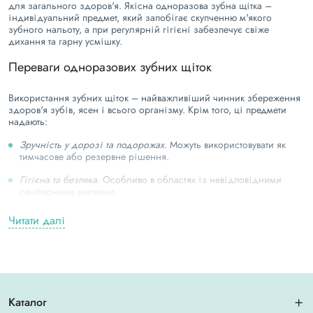
для загального здоров'я. Якісна одноразова зубна щітка –
індивідуальний предмет, який запобігає скупченню м'якого
зубного нальоту, а при регулярній гігієні забезпечує свіже
дихання та гарну усмішку.
Переваги одноразових зубних щіток
Використання зубних щіток – найважливіший чинник збереження
здоров'я зубів, ясен і всього організму. Крім того, ці предмети
надають:
Зручність у дорозі та подорожах.
Можуть використовувати як
тимчасове або резервне рішення.
Гігієна та безпека.
Особливо в областях із невідповідними
санітарними умовами.
Уникнення ризику зараження
. Одноразові зубні щітки для
Читати далі
стоматології допомагають запобігти перехресному зараженню
між пацієнтами та поширенню інфекцій.
Портативність.
Дуже компактні та зручні для транспортування.
Каталог