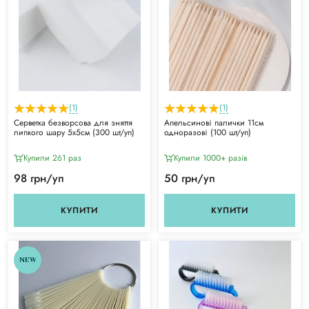
(1)
(1)
Серветка безворсова для зняття
Апельсинові палички 11см
липкого шару 5х5см (300 шт/уп)
одноразові (100 шт/уп)
Купили 261 раз
Купили 1000+ разiв
98 грн/уп
50 грн/уп
КУПИТИ
КУПИТИ
NEW