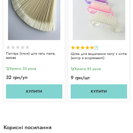
(1)
Палітра (тіпси) для гель лаків,
Щітка для видалення пилу з нігтів
матова
(колір в асортименті)
Купили 55 разiв
Купили 85 разiв
32 грн/уп
9 грн/шт
КУПИТИ
КУПИТИ
Корисні посилання