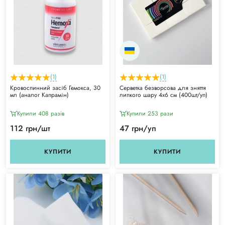
(1)
(1)
Кровоспинний засіб Гемокса, 30
Серветка безворсова для зняття
мл (аналог Капрамін)
липкого шару 4х6 см (400шт/уп)
Купили 408 разiв
Купили 253 рази
112 грн/шт
47 грн/уп
КУПИТИ
КУПИТИ