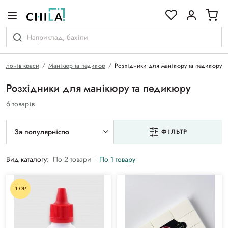
кольоровій гамі
салонів краси
Манікюр та педикюр
Розхідники для манікюру та педикюру
Розхідники для манікюру та педикюру
6 товарів
За популярністю
ФІЛЬТР
Вид каталогу:
По 2 товари
По 1 товару
TOP