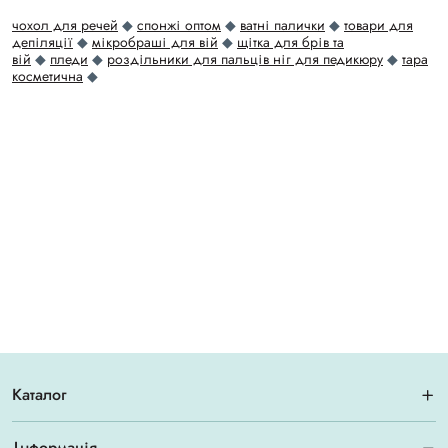
чохол для речей
◆
спонжі оптом
◆
ватні палички
◆
товари для
депіляції
◆
мікробраші для вій
◆
щітка для брів та
вій
◆
пледи
◆
роздільники для пальців ніг для педикюру
◆
тара
косметична
◆
Каталог
Інформація