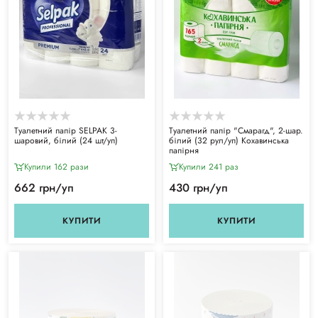
Туалетний папір SELPAK 3-
Туалетний папір "Смарагд", 2-шар.
шаровий, білий (24 шт/уп)
білий (32 рул/уп) Кохавинська
папірня
Купили 162 рази
Купили 241 раз
662 грн/уп
430 грн/уп
КУПИТИ
КУПИТИ