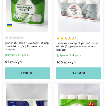
(1)
Туалетний папір "Смарагд", 2-шар.
Туалетний папір "Срібло", 3-шар.
білий (4 рул/уп) Кохавинська
білий (8 рул/уп) Кохавинська
папірня
папірня
Купили 67 разiв
Купили 134 рази
61 грн/уп
166 грн/уп
КУПИТИ
КУПИТИ