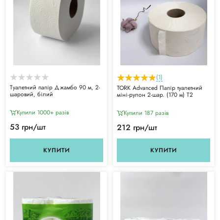
(1)
Туалетний папір Джамбо 90 м, 2-
TORK Advanced Папір туалетний
шаровий, білий
міні-рулон 2-шар. (170 м) Т2
Купили 1000+ разiв
Купили 187 разiв
53 грн/шт
212 грн/шт
КУПИТИ
КУПИТИ