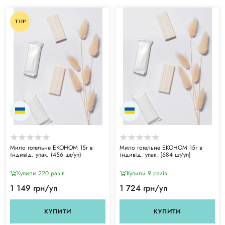
TOP
Мило готельне ЕКОНОМ 15г в
Мило готельне ЕКОНОМ 15г в
індивід. упак. (456 шт/уп)
індивід. упак. (684 шт/уп)
Купили 220 разiв
Купили 9 разiв
1 149 грн/уп
1 724 грн/уп
КУПИТИ
КУПИТИ