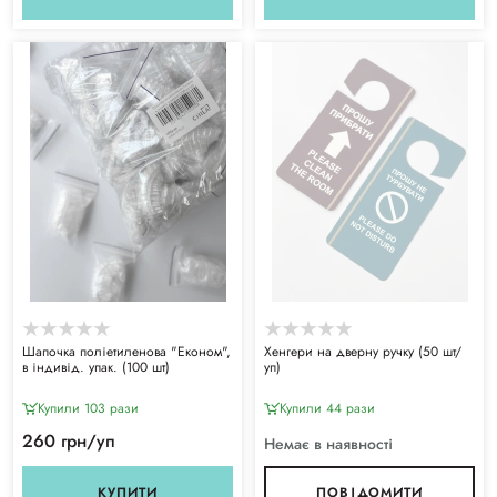
Шапочка поліетиленова "Економ",
Хенгери на дверну ручку (50 шт/
в індивід. упак. (100 шт)
уп)
Купили 103 рази
Купили 44 рази
260 грн/уп
Немає в наявності
КУПИТИ
ПОВІДОМИТИ