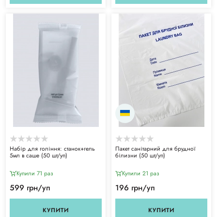
Набір для гоління: станок+гель
Пакет санітарний для брудної
5мл в саше (50 шт/уп)
білизни (50 шт/уп)
Купили 71 раз
Купили 21 раз
599 грн/уп
196 грн/уп
КУПИТИ
КУПИТИ