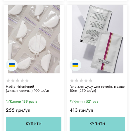
Набір гігієнічний
Гель для душу для готелів, в саше
(диски+палички) 100 шт/уп
10мл (250 шт/уп)
Купили 189 разiв
Купили 521 раз
255 грн/уп
413 грн/уп
КУПИТИ
КУПИТИ