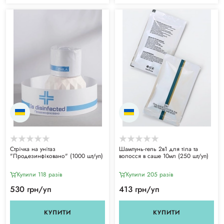
Стрічка на унітаз
Шампунь-гель 2в1 для тіла та
"Продезинфіковано" (1000 шт/уп)
волосся в саше 10мл (250 шт/уп)
Купили 118 разiв
Купили 205 разiв
530 грн/уп
413 грн/уп
КУПИТИ
КУПИТИ