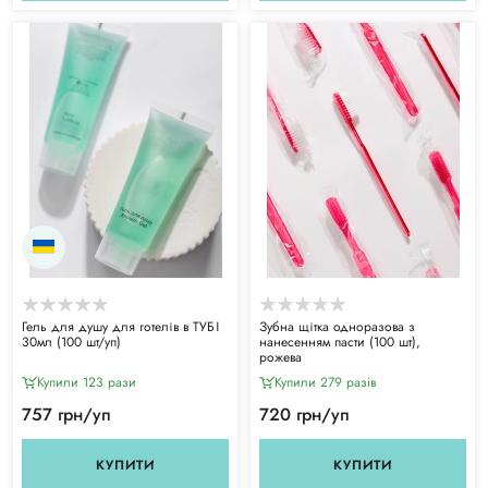
Гель для душу для готелів в ТУБІ
Зубна щітка одноразова з
30мл (100 шт/уп)
нанесенням пасти (100 шт),
рожева
Купили 123 рази
Купили 279 разiв
757 грн/уп
720 грн/уп
КУПИТИ
КУПИТИ