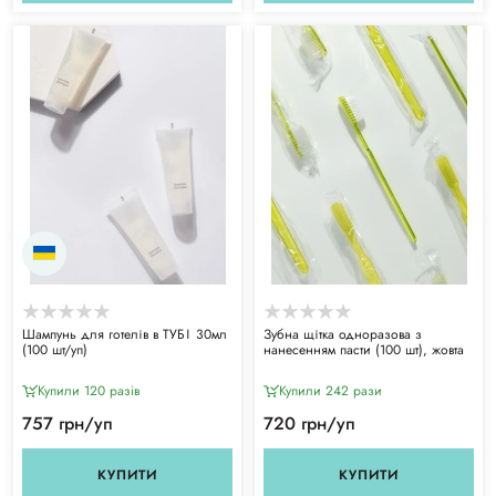
Шампунь для готелів в ТУБІ 30мл
Зубна щітка одноразова з
(100 шт/уп)
нанесенням пасти (100 шт), жовта
Купили 120 разiв
Купили 242 рази
757 грн/уп
720 грн/уп
КУПИТИ
КУПИТИ