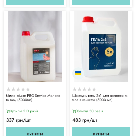
Мило рідке PRO-Service Молоко
Шампунь-гель 2в1 для волосся та
та мед (5000мл)
тіла в каністрі (5000 мл)
Купили 510 разiв
Купили 50 разiв
337 грн/шт
483 грн/шт
КУПИТИ
КУПИТИ