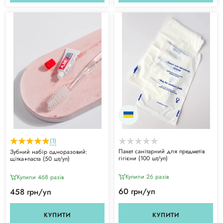
(1)
Пакет санітарний для предметів
Зубний набір одноразовий:
гігієни (100 шт/уп)
щітка+паста (50 шт/уп)
Купили 26 разiв
Купили 468 разiв
60 грн/уп
458 грн/уп
КУПИТИ
КУПИТИ