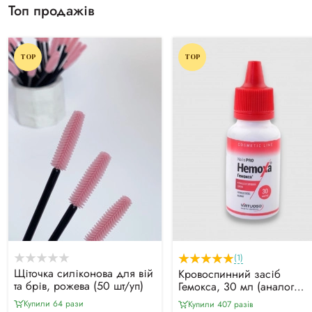
Топ продажів
TOP
TOP
(1)
Щіточка силіконова для вій
Кровоспинний засіб
та брів, рожева (50 шт/уп)
Гемокса, 30 мл (аналог
Капрамін)
Купили 64 рази
Купили 407 разiв