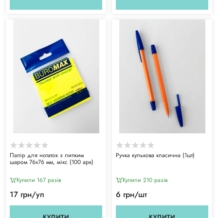
Папір для нотаток з липким
Ручка кулькова класична (1шт)
шаром 76х76 мм, мікс (100 арк)
Купили 167 разiв
Купили 210 разiв
17 грн/уп
6 грн/шт
КУПИТИ
КУПИТИ