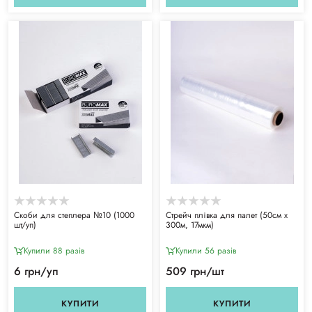
Скоби для степлера №10 (1000
Стрейч плівка для палет (50см х
шт/уп)
300м, 17мкм)
Купили 88 разiв
Купили 56 разiв
6 грн/уп
509 грн/шт
КУПИТИ
КУПИТИ