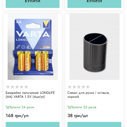
КУПИТИ
КУПИТИ
Батарейки пальчикові LONGLIFE
Стакан для ручок і олівців,
(АА) VARTA 1.5V (4шт/уп)
чорний
Купили 24 рази
Купили 55 разiв
168 грн/уп
38 грн/шт