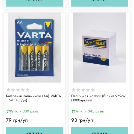
Батарейки пальчикові (АА) VARTA
Папір для нотаток (білий) 9*9см
1.5V (4шт/уп)
(1000арк/уп)
Купили 330 разiв
Купили 345 разiв
79 грн/уп
93 грн/уп
КУПИТИ
КУПИТИ