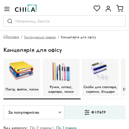
кольоровій гамі
Головна
Господарські товари
Канцелярія для офісу
Канцелярія для офісу
Ручки, олівці,
Скоби для степлера,
Папір, файли, папки
Стр
маркери, чинки
скрепки, біндери
За популярністю
ФІЛЬТР
Вид каталогу:
По 2 товари
По 1 товару