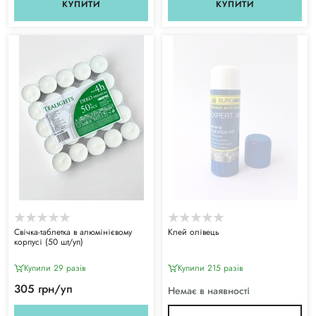
КУПИТИ
КУПИТИ
Свічка-таблетка в алюмінієвому
Клей олівець
корпусі (50 шт/уп)
Купили 29 разiв
Купили 215 разiв
305 грн/уп
Немає в наявності