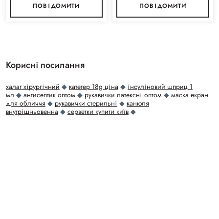
ПОВІДОМИТИ
ПОВІДОМИТИ
Корисні посилання
халат хірургічний
◆
катетер 18g ціна
◆
інсуліновий шприц 1
мл
◆
антисептик оптом
◆
рукавички латексні оптом
◆
маска екран
для обличчя
◆
рукавички стерильні
◆
канюля
внутрішньовенна
◆
серветки купити київ
◆