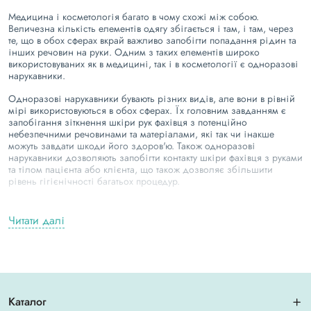
Медицина і косметологія багато в чому схожі між собою.
Величезна кількість елементів одягу збігається і там, і там, через
те, що в обох сферах вкрай важливо запобігти попадання рідин та
інших речовин на руки. Одним з таких елементів широко
використовуваних як в медицині, так і в косметології є одноразові
нарукавники.
Одноразові нарукавники бувають різних видів, але вони в рівній
мірі використовуються в обох сферах. Їх головним завданням є
запобігання зіткнення шкіри рук фахівця з потенційно
небезпечними речовинами та матеріалами, які так чи інакше
можуть завдати шкоди його здоров'ю. Також одноразові
нарукавники дозволяють запобігти контакту шкіри фахівця з руками
та тілом пацієнта або клієнта, що також дозволяє збільшити
рівень гігієнічності багатьох процедур.
Говорячи про одноразові нарукавники не можна не відзначити той
факт, що на ринку присутні відразу кілька їх видів.
Читати далі
Типи одноразових нарукавників
Одноразові нарукавники часто використовуються як в медицині,
так і у сфері краси. Не дивно що в обох сферах одноразові
нарукавники знайшли застосування, адже це досить
Каталог
багатофункціональний елемент спецодягу.