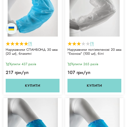
(1)
(1)
Нарукавники СПАНБОНД 30 мкм
Нарукавники поліетиленові 20 мкм
(20 шт), блакитні
"Економ" (100 шт), білі
Купили 437 разiв
Купили 265 разiв
217 грн/уп
107 грн/уп
КУПИТИ
КУПИТИ