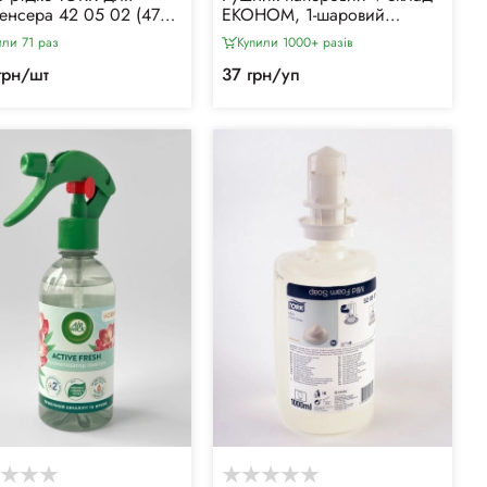
енсера 42 05 02 (475
ЕКОНОМ, 1-шаровий
(200л/уп)
или 71 раз
Купили 1000+ разiв
грн/шт
37 грн/уп