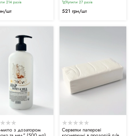
или 214 разiв
Купили 27 разiв
рн/шт
521 грн/шт
-мило з дозатором
Серветки паперові
око та мед" (500 мл)
косметичні в прозорій п/е