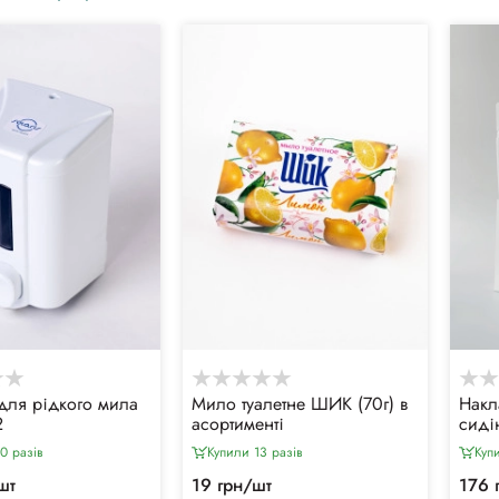
для рідкого мила
Мило туалетне ШИК (70г) в
Накл
2
асортименті
сидін
скла
0 разiв
Купили 13 разiв
Куп
шт
19 грн/шт
176 