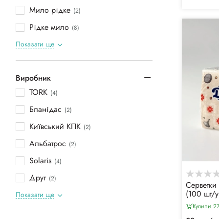
Мило рідке
(2)
Рідке мило
(8)
Показати ще
Виробник
TORK
(4)
Бланідас
(2)
Київський КПК
(2)
Альбатрос
(2)
Solaris
(4)
Друг
(2)
Серветки
(100 шт/у
Показати ще
Купили 2