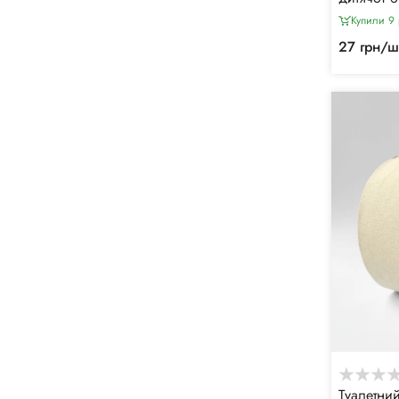
г)
Купили 9 
27 грн/ш
Туалетни