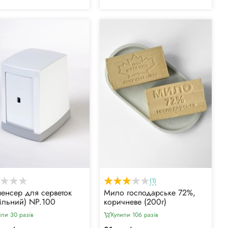
(1)
енсер для серветок
Мило господарське 72%,
тільний) NP.100
коричневе (200г)
или 30 разiв
Купили 106 разiв