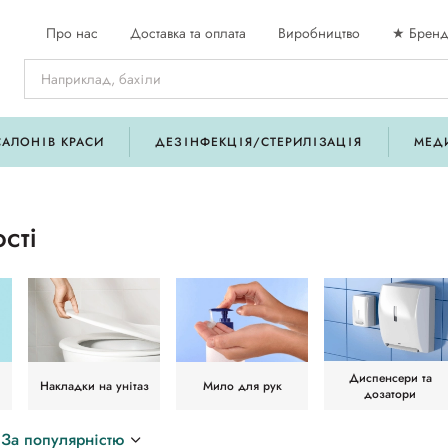
Про нас
Доставка та оплата
Виробництво
★ Бренд
САЛОНІВ КРАСИ
ДЕЗІНФЕКЦІЯ/СТЕРИЛІЗАЦІЯ
МЕД
сті
Диспенсери та
Накладки на унітаз
Мило для рук
дозатори
За популярністю