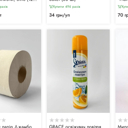
разiв
Купили 496 разiв
Куп
т
34 грн/уп
70 г
й папір Джамбо
GRACE освіжувач повітря
Мило