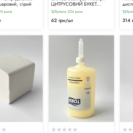
-шаровий, сірий
ЦИТРУСОВИЙ БУКЕТ
дисп
(300мл)
мл)
0 разiв
Купили 224 рази
Куп
т
62 грн/шт
314 