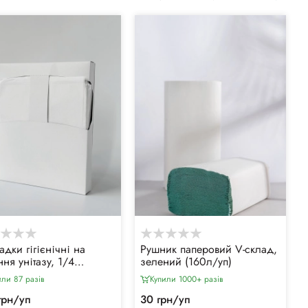
адки гігієнічні на
Рушник паперовий V-склад,
ня унітазу, 1/4
зелений (160л/уп)
дка (200шт/уп)
или 87 разiв
Купили 1000+ разiв
грн/уп
30 грн/уп