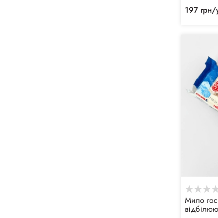
197 грн/
Мило гос
відбілююч