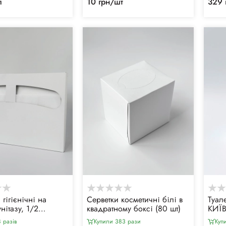
п
10 грн/шт
329 
гігієнічні на
Серветки косметичні білі в
Туал
нітазу, 1/2
квадратному боксі (80 шт)
КИЇВ
(250шт/уп)
 разiв
Купили 383 рази
Куп