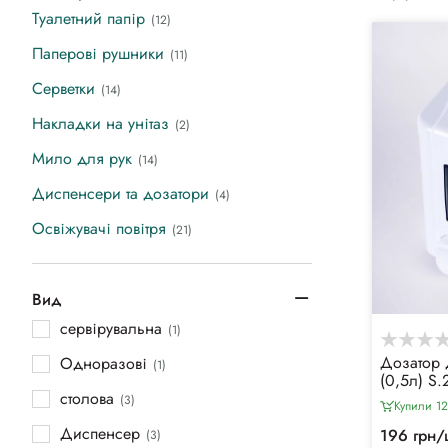
Туалетний папір
(12)
Паперові рушники
(11)
Серветки
(14)
Накладки на унітаз
(2)
Мило для рук
(14)
Диспенсери та дозатори
(4)
Освіжувачі повітря
(21)
Вид
сервірувальна
(1)
Дозатор 
Одноразові
(1)
(0,5л) S.
столова
(3)
Купили 12
Диспенсер
196 грн/
(3)