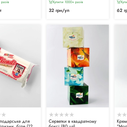
 разiв
Купили 1000+ разiв
Куп
т
32 грн/уп
62 г
подарське для
Серветки в квадратному
Крем
ілизни, біле (125
боксі (80 шт)
"Мол