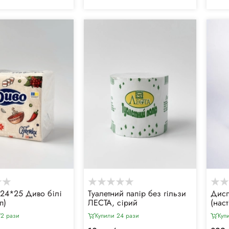
 24*25 Диво білі
Туалетний папір без гільзи
Дисп
п)
ЛЕСТА, сірий
(нас
72 рази
Купили 24 рази
Куп