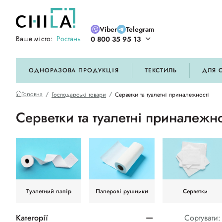
Viber
Telegram
Ваше місто:
Ростань
0 800 35 95 13
ій кольоровій гамі
ОДНОРАЗОВА ПРОДУКЦІЯ
ТЕКСТИЛЬ
ДЛЯ 
Головна
Господарські товари
Серветки та туалетні приналежності
Серветки та туалетні приналежно
Туалетний папір
Паперові рушники
Серветки
Категорії
Сортувати: