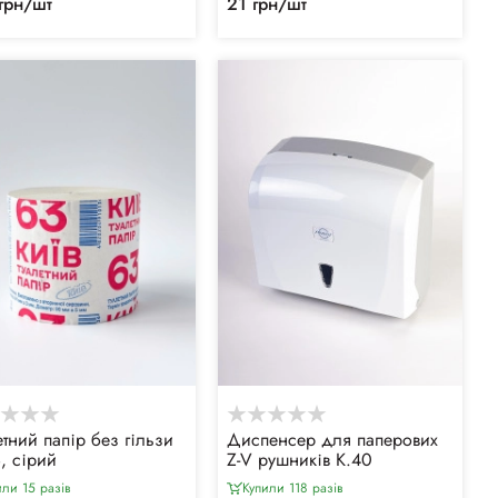
грн/шт
21 грн/шт
етний папір без гільзи
Диспенсер для паперових
, сірий
Z-V рушників К.40
или 15 разiв
Купили 118 разiв