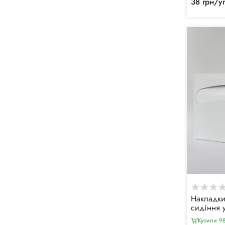
38 грн/у
Накладки 
сидіння у
складка 
Купили 98