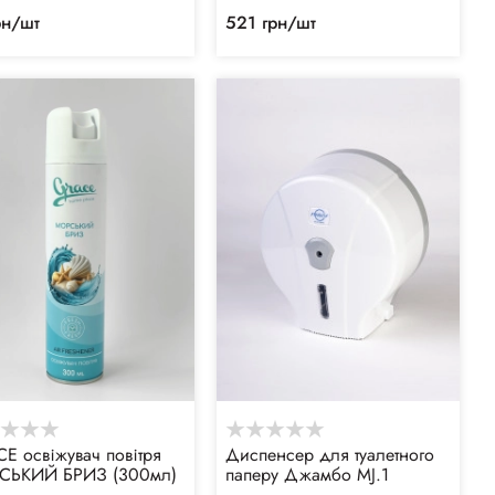
рн/шт
521 грн/шт
E освіжувач повітря
Диспенсер для туалетного
СЬКИЙ БРИЗ (300мл)
паперу Джамбо MJ.1