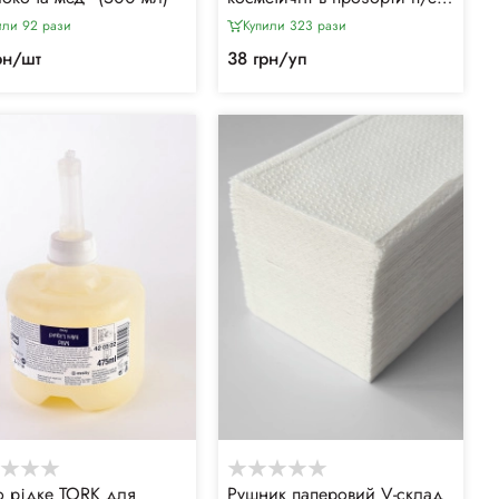
упаковці (150 шт/уп)
или 92 рази
Купили 323 рази
рн/шт
38 грн/уп
 рідке TORK для
Рушник паперовий V-склад