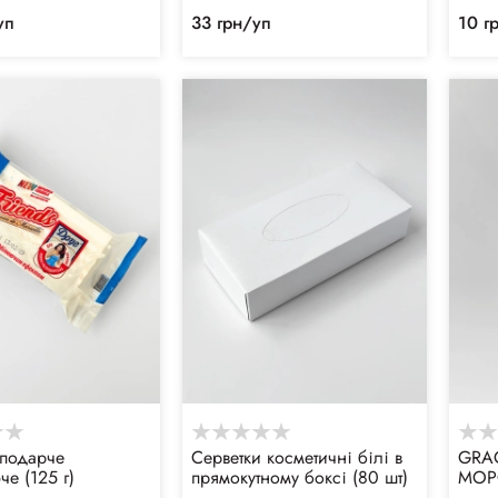
уп
33 грн/уп
10 г
подарче
Серветки косметичні білі в
GRAC
е (125 г)
прямокутному боксі (80 шт)
МОР