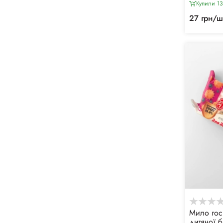
Купили 13
27 грн/ш
Мило гос
дитячої б