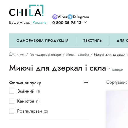
Viber
Telegram
Ваше місто:
Ростань
0 800 35 95 13
ій кольоровій гамі
ОДНОРАЗОВА ПРОДУКЦІЯ
ТЕКСТИЛЬ
ДЛЯ 
Головна
Господарські товари
Миючі засоби
Миючі для дзеркал і
Миючі для дзеркал і скла
4 товари
Сортувати:
Форма випуску
Змінний
(1)
Каністра
(1)
Розпилювач
(2)