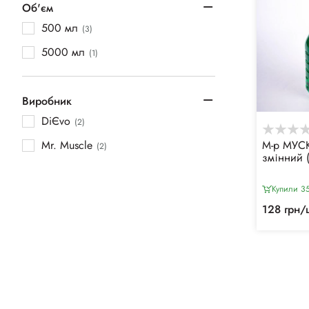
Об'єм
500 мл
(3)
5000 мл
(1)
Виробник
DiЄvo
(2)
Mr. Muscle
М-р МУСК
(2)
змінний 
Купили 35
128 грн/