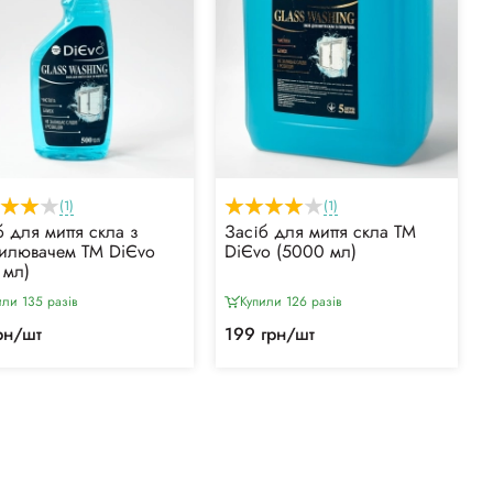
(1)
(1)
б для миття скла з
Засіб для миття скла ТМ
илювачем ТМ DiЄvo
DiЄvo (5000 мл)
 мл)
или 135 разiв
Купили 126 разiв
рн/шт
199 грн/шт