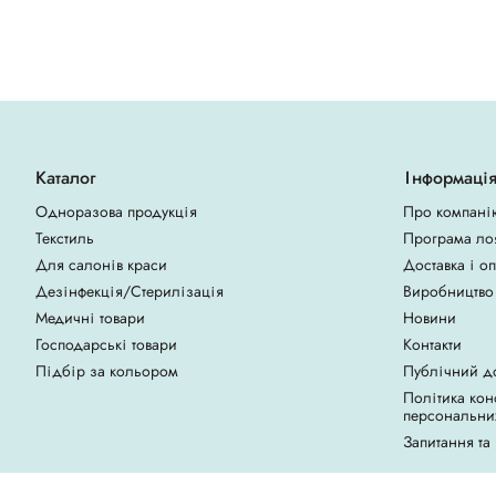
Каталог
Інформаці
Одноразова продукція
Про компані
Текстиль
Програма ло
Для салонів краси
Доставка і о
Дезінфекція/Стерилізація
Виробництво
Медичні товари
Новини
Господарські товари
Контакти
Підбір за кольором
Публічний д
Політика кон
персональни
Запитання та