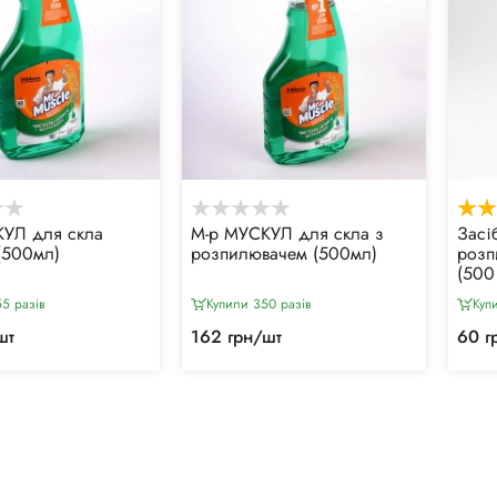
УЛ для скла
М-р МУСКУЛ для скла з
Засі
(500мл)
розпилювачем (500мл)
розп
(500
5 разiв
Купили 350 разiв
Куп
шт
162 грн/шт
60 г