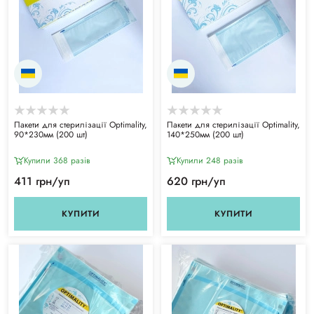
Пакети для стерилізації Optimality,
Пакети для стерилізації Optimality,
90*230мм (200 шт)
140*250мм (200 шт)
Купили 368 разiв
Купили 248 разiв
411 грн/уп
620 грн/уп
КУПИТИ
КУПИТИ