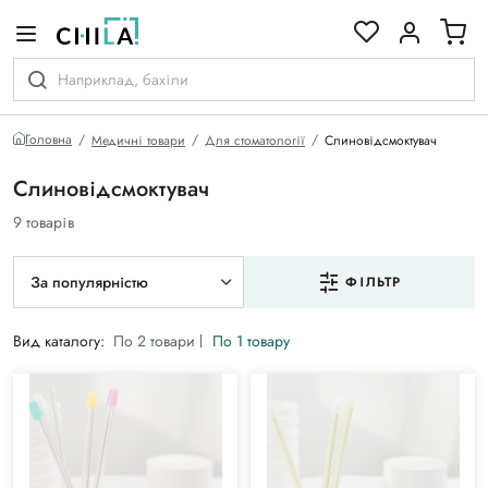
кольоровій гамі
Головна
Медичні товари
Для стоматології
Слиновідсмоктувач
Слиновідсмоктувач
9 товарів
За популярністю
ФІЛЬТР
Вид каталогу:
По 2 товари
По 1 товару