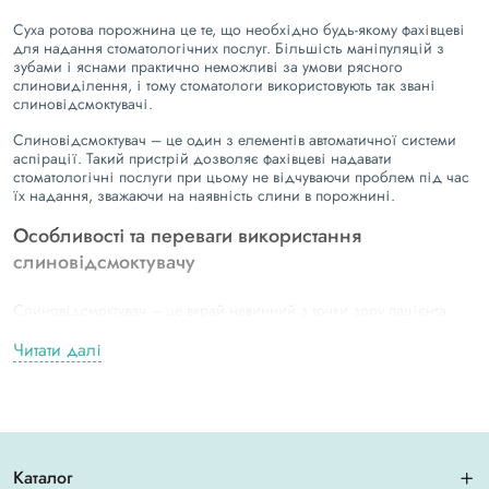
Суха ротова порожнина це те, що необхідно будь-якому фахівцеві
для надання стоматологічних послуг. Більшість маніпуляцій з
зубами і яснами практично неможливі за умови рясного
слиновиділення, і тому стоматологи використовують так звані
слиновідсмоктувачі.
Слиновідсмоктувач – це один з елементів автоматичної системи
аспірації. Такий пристрій дозволяє фахівцеві надавати
стоматологічні послуги при цьому не відчуваючи проблем під час
їх надання, зважаючи на наявність слини в порожнині.
Особливості та переваги використання
слиновідсмоктувачу
Слиновідсмоктувач – це вкрай невинний з точки зору пацієнта
пристрій. З його допомогою стоматолог здатний позбутися слини
в порожнині рота клієнта, що дозволяє йому без проблем
Читати далі
продовжувати роботу. Слід врахувати, що наявність слини в
ротовій порожнині при певних маніпуляціях може призвести до
зниження якості виконаної роботи. Наприклад, якщо під час
пломбування зуба на сам зуб буде потрапляти слина – високий
ризик того, що пломбувальний матеріал буде вкрай крихкий, що
рано чи пізно призведе до випадіння пломби та появи
Каталог
необхідності повторного лікування.