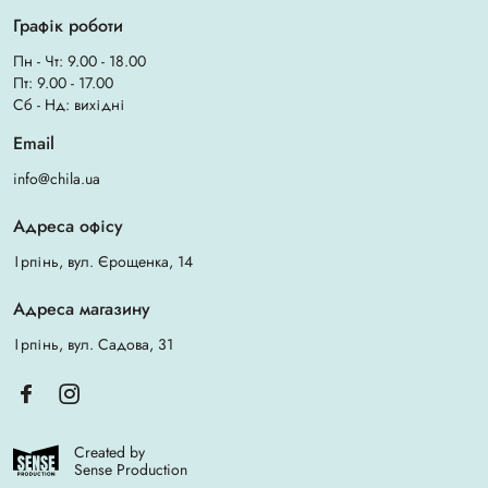
спрямованих пристроїв, а тому купити його не так-то легко.
Графік роботи
Якщо вам необхідно купити слиновідсмоктувач для свого
Пн - Чт: 9.00 - 18.00
стоматологічного кабінету – вам безумовно варто звернути увагу на
Пт: 9.00 - 17.00
лідерів ринку в даній ніші. Це не тільки знизить ризик помилки
Сб - Нд: вихідні
під час покупки, але також дозволить вам надалі без проблем
скористатися гарантійними зобов'язаннями виробника, якщо
Email
доставлений вам слиновідсмоктувач виявиться пошкодженим або
його заявлені характеристики не будуть відповідати дійсності.
info@chila.ua
Адреса офісу
Ірпінь, вул. Єрощенка, 14
Адреса магазину
Ірпінь, вул. Садова, 31
Created by
Sense Production