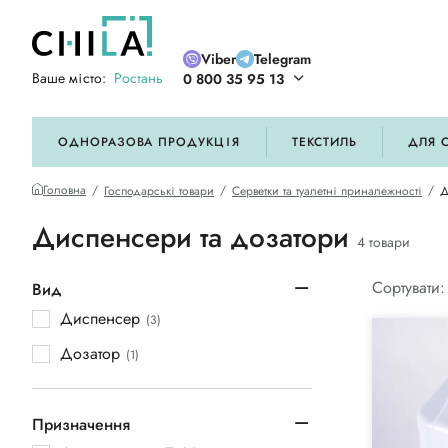
Viber
Telegram
Ваше місто:
Ростань
0 800 35 95 13
ій кольоровій гамі
ОДНОРАЗОВА ПРОДУКЦІЯ
ТЕКСТИЛЬ
ДЛЯ 
Головна
Господарські товари
Серветки та туалетні приналежності
Д
Диспенсери та дозатори
4 товари
Сортувати:
Вид
Диспенсер
(3)
Дозатор
(1)
Призначення