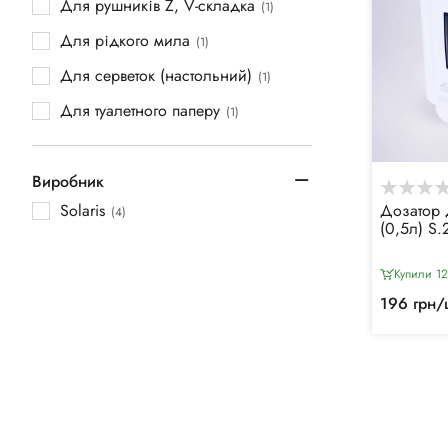
Для рушників Z, V-складка
(1)
Для рідкого мила
(1)
Для серветок (настольний)
(1)
Для туалетного паперу
(1)
Виробник
Solaris
Дозатор 
(4)
(0,5л) S.
Купили 12
196 грн/