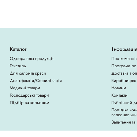
Каталог
Інформаці
Одноразова продукція
Про компані
Текстиль
Програма ло
Для салонів краси
Доставка і о
Дезінфекція/Стерилізація
Виробництво
Медичні товари
Новини
Господарські товари
Контакти
Підбір за кольором
Публічний д
Політика кон
персональни
Запитання та