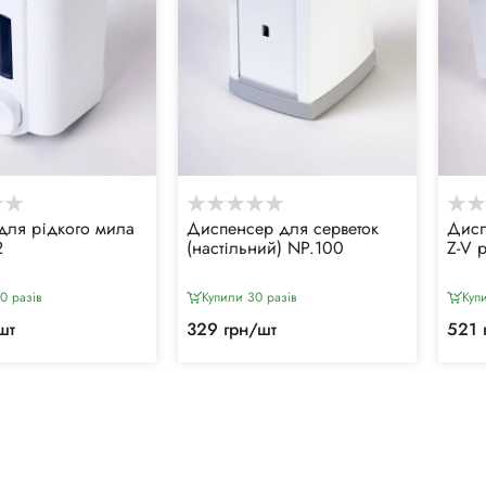
для рідкого мила
Диспенсер для серветок
Дисп
2
(настільний) NP.100
Z-V 
0 разiв
Купили 30 разiв
Куп
шт
329 грн/шт
521 