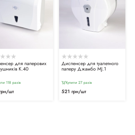
енсер для паперових
Диспенсер для туалетного
рушників К.40
паперу Джамбо MJ.1
или 118 разiв
Купили 27 разiв
грн/шт
521 грн/шт