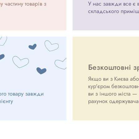
 частину товарів з
У нас завжди все є 
складського примі
Безкоштовні з
Якщо ви з Києва або
кур'єром безкоштов
ого товару завжди
ви з іншого міста 
лієнту
рахунок одержувача