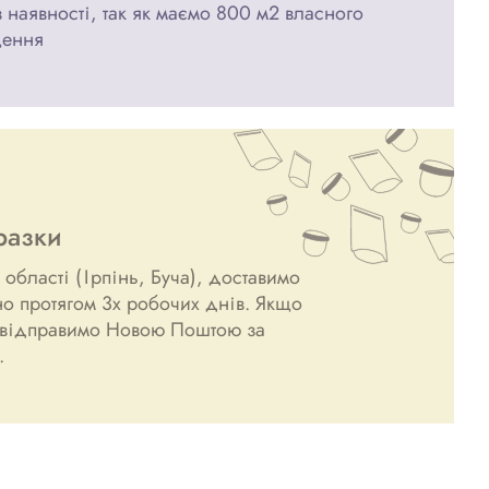
в наявності, так як маємо 800 м2 власного
щення
разки
 області (Ірпінь, Буча), доставимо
но протягом 3х робочих днів. Якщо
— відправимо Новою Поштою за
.