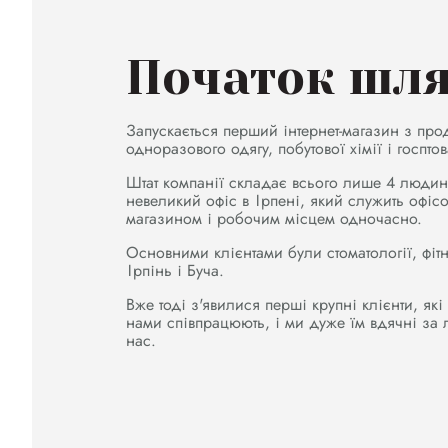
Початок шл
Запускається перший інтернет-магазин з про
одноразового одягу, побутової хімії і госптов
Штат компанії складає всього лише 4 людин
невеликий офіс в Ірпені, який служить офіс
магазином і робочим місцем одночасно.
Основними клієнтами були стоматології, фітн
Ірпінь і Буча.
Вже тоді з'явилися перші крупні клієнти, які
нами співпрацюють, і ми дуже їм вдячні за л
нас.