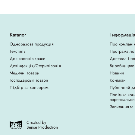
Каталог
Інформаці
Одноразова продукція
Про компані
Текстиль
Програма ло
Для салонів краси
Доставка і о
Дезінфекція/Стерилізація
Виробництво
Медичні товари
Новини
Господарські товари
Контакти
Підбір за кольором
Публічний д
Політика кон
персональни
Запитання та
Created by
Sense Production