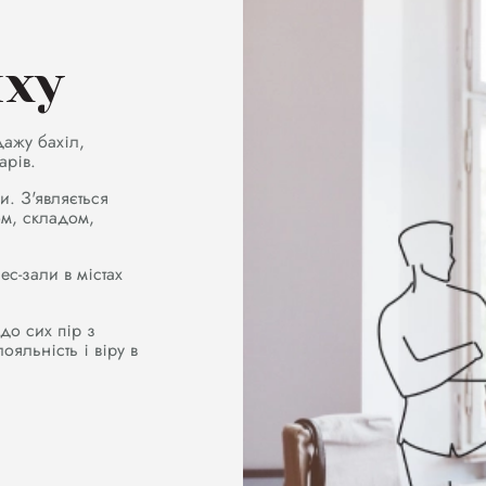
яху
дажу бахіл,
арів.
и. З'являється
ом, складом,
ес-зали в містах
 до сих пір з
ояльність і віру в