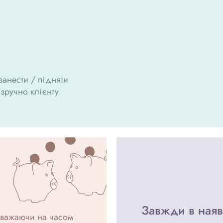
анести / підняти
 зручно клієнту
Завжди в наяв
езважаючи на часом