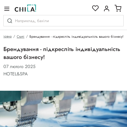
кольоровій гамі
Головна
Статті
Брендування - підкресліть індивідуальність вашого бізнесу!
Брендування - підкресліть індивідуальність
вашого бізнесу!
07 лютого 2025
HOTEL&SPA