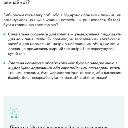
звичайної?
Вибираючи косметику собі або в подарунок близькій людині, ми
орієнтуємося на індивідуальні потреби шкіри і волосся. Як тоді
бути з готельною косметикою?
Спеціальна
косметика для готелів
–
універсальна і підходить
для всіх типів шкіри
. Як правило, універсальними вважаються
засоби для нормальної шкіри з нейтральним pH, адже вони
достатньо промивають жирний тип шкіри і не пересушують
сухий тип.
Готельна косметика обов’язково має бути гіпоалергенною і
відповідати державним або європейським стандартам якості
.
Іншими словами, бути дерматологічно якісною, аби виключити
ймовірність непередбачуваних реакцій в різних людей.
Порада
. Не експерементуйте з незвичними