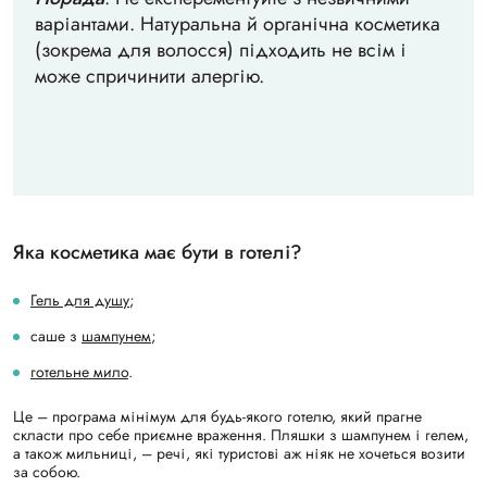
варіантами. Натуральна й органічна косметика
(зокрема для волосся) підходить не всім і
може спричинити алергію.
Яка косметика має бути в готелі?
Гель для душу
;
саше з
шампунем
;
готельне мило
.
Це – програма мінімум для будь-якого готелю, який прагне
скласти про себе приємне враження. Пляшки з шампунем і гелем,
а також мильниці, – речі, які туристові аж ніяк не хочеться возити
за собою.