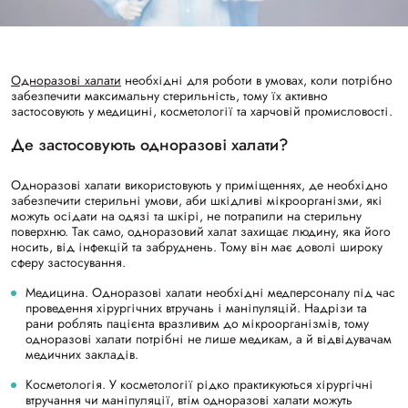
Одноразові халати
необхідні для роботи в умовах, коли потрібно
забезпечити максимальну стерильність, тому їх активно
застосовують у медицині, косметології та харчовій промисловості.
Де застосовують одноразові халати?
Одноразові халати використовують у приміщеннях, де необхідно
забезпечити стерильні умови, аби шкідливі мікроорганізми, які
можуть осідати на одязі та шкірі, не потрапили на стерильну
поверхню. Так само, одноразовий халат захищає людину, яка його
носить, від інфекцій та забруднень. Тому він має доволі широку
сферу застосування.
Медицина. Одноразові халати необхідні медперсоналу під час
проведення хірургічних втручань і маніпуляцій. Надрізи та
рани роблять пацієнта вразливим до мікроорганізмів, тому
одноразові халати потрібні не лише медикам, а й відвідувачам
медичних закладів.
Косметологія. У косметології рідко практикуються хірургічні
втручання чи маніпуляції, втім одноразові халати можуть