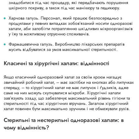
знадобитися під час процедур, які передбачають порушення
шкірного покриву, а також під час манікюру та педикюру.
Харчова галузь. Персонал, який працює безпосередньо з
продуктами у певних випадках зобов’язаний носити одноразові
халати, аби запобігти потраплянню шкідливих мікроорганізмів
у їжу та можливому отруєнню споживачів.
Фармацевтична галузь. Виробництво лікарських препаратів
мусить відбуватися за умов максимальної стерильності.
Класичні та хірургічні халати: відмінності
Якщо класичний одноразовий халат за своїм кроєм нагадує
звичайний робочий халат, – має застібки на кнопках або липучках
спереду, – то хірургічний халат не має липучок і ґудзиків, адже
саме на них можуть скупчуватися мікроби. Хірургічні халати
зав’язують ззаду, що забезпечує максимальний рівень гігієни та
стерильності під час хірургічних втручань. Загалом хірургічний
халат повинен бути максимально зручним і не обмежувати рухів.
Стерильні та нестерильні одноразові халати: в
чому відмінність?