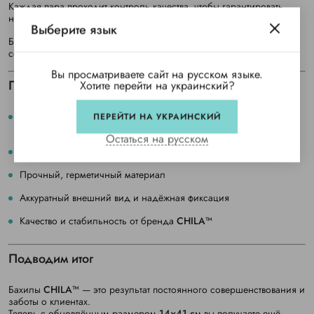
Каждая пара проходит контроль качества, чтобы гарантировать
надёжную защиту и аккуратный внешний вид.
Выберите язык
Благодаря оптимальной плотности материал не скользит и
сохраняет комфорт при длительном ношении.
Вы просматриваете сайт на русском языке.
Преимущества обновлённых бахил CHILA™
Хотите перейти на украинский?
Удлинённая форма — удобно надеваются даже на массивную
ПЕРЕЙТИ НА УКРАИНСКИЙ
обувь
Остаться на русском
Универсальный размер для всей семьи или персонала
Прочный, герметичный материал
Аккуратный внешний вид и надёжная фиксация
Качество и стабильность от бренда
CHILA™
Подводим итог
Бахилы
CHILA™
— это результат постоянного совершенствования и
заботы о клиентах.
Теперь с обновлённым размером
14×41 см
вы получаете ещё