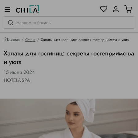
цветовой гамме
ированные
Главная
Статьи
Халаты для гостиниц: секреты гостеприимства и уюта
Халаты для гостиниц: секреты гостеприимства
и уюта
15 июля 2024
HOTEL&SPA