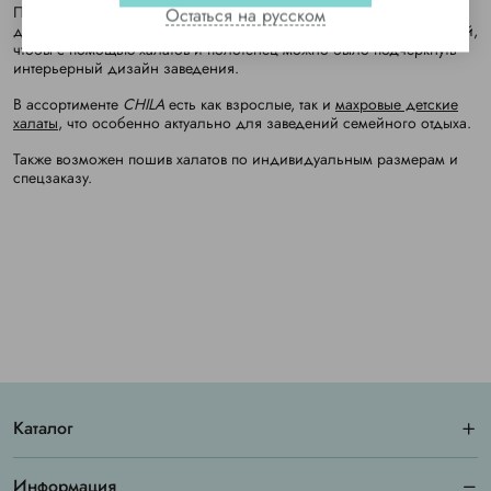
Плюшевые халаты имеются как в традиционном белом, так и в
Остаться на русском
других цветах, таких как беж, розовый, персиковый, серый, черный,
чтобы с помощью халатов и полотенец можно было подчеркнуть
интерьерный дизайн заведения.
В ассортименте
CHILA
есть как взрослые, так и
махровые детские
халаты
, что особенно актуально для заведений семейного отдыха.
Также возможен пошив халатов по индивидуальным размерам и
спецзаказу.
Каталог
Информация