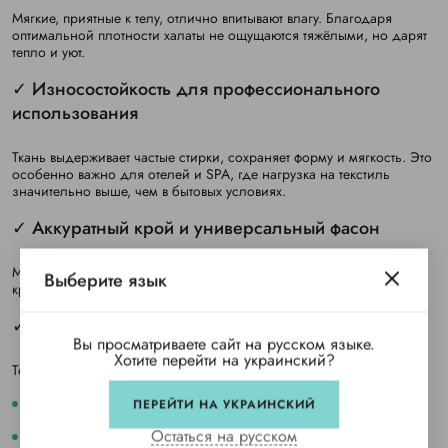
Мягкие, приятные к телу, отлично впитывают влагу. Благодаря
оптимальной плотности халаты не ощущаются тяжёлыми, но дарят
тепло и уют.
✓ Износостойкость для профессионального
использования
Ткань выдерживает частые стирки, сохраняет форму и мягкость. Это
особенно важно для отелей и SPA, где нагрузка на текстиль
значительно выше, чем в бытовых условиях.
✓ Аккуратный крой и универсальный фасон
Модель подходит как женщинам, так и мужчинам. Продуманный
Выберите язык
крой обеспечивает свободу движений и опрятный внешний вид.
✓ Расширенная цветовая линейка
Вы просматриваете сайт на русском языке.
Хотите перейти на украинский?
Теперь вы можете подобрать текстиль под стиль вашего бизнеса:
Белый
— классика для отелей и SPA.
ПЕРЕЙТИ НА УКРАИНСКИЙ
Остаться на русском
Серый
— современный, спокойный и очень практичный.