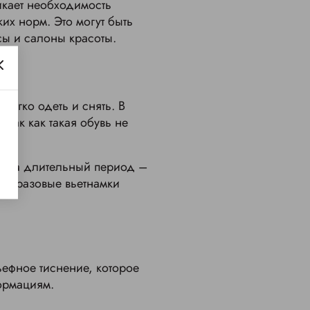
икает необходимость
их норм. Это могут быть
сы и салоны красоты.
легко одеть и снять. В
 так как такая обувь не
цы на длительный период –
дноразовые вьетнамки
ьефное тиснение, которое
ормациям.