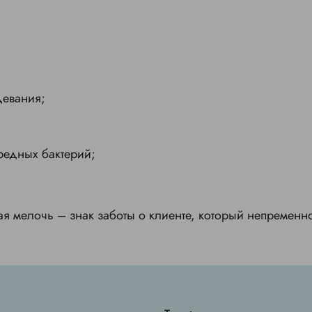
девания;
редных бактерий;
ая мелочь – знак заботы о клиенте, который непременн